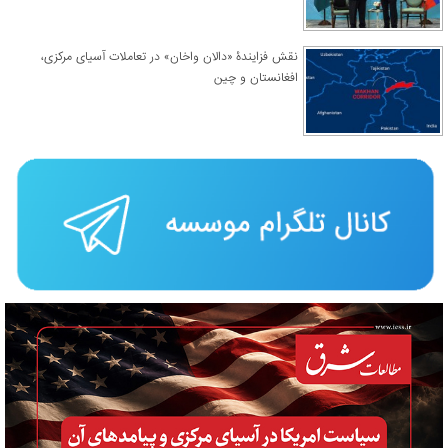
نقش فزایندۀ «دالان واخان» در تعاملات آسیای مرکزی،
افغانستان و چین