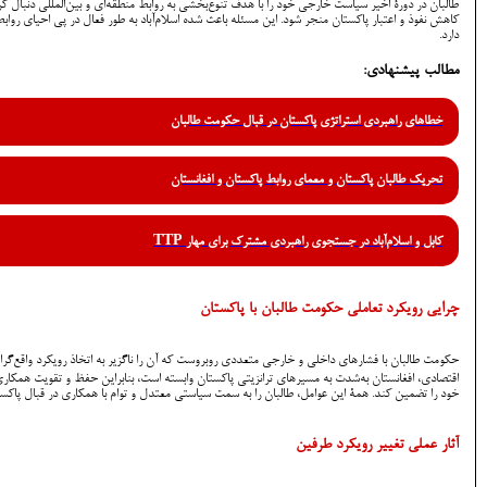
طالبان در دورۀ اخیر سیاست خارجی خود را با هدف تنوع‌بخشی به روابط منطقه‌ای و بین‌المللی دنبال کرد
کاهش نفوذ و اعتبار پاکستان منجر شود. این مسئله باعث شده اسلام‌آباد به طور فعال در پی احیای روابط
دارد.
مطالب پیشنهادی:
خطاهای راهبردی استراتژی پاکستان در قبال حکومت طالبان
تحریک طالبان پاکستان و معمای روابط پاکستان و افغانستان
کابل و اسلام‌آباد در جستجوی راهبردی مشترک برای مهار TTP
چرایی رویکرد تعاملی حکومت طالبان با پاکستان
حکومت طالبان با فشارهای داخلی و خارجی متعددی روبروست که آن را ناگزیر به اتخاذ رویکرد واقع‌گرا
خود را تضمین کند. همۀ این عوامل، طالبان را به سمت سیاستی معتدل و توام با همکاری در قبال پاکس
آثار عملی تغییر رویکرد طرفین