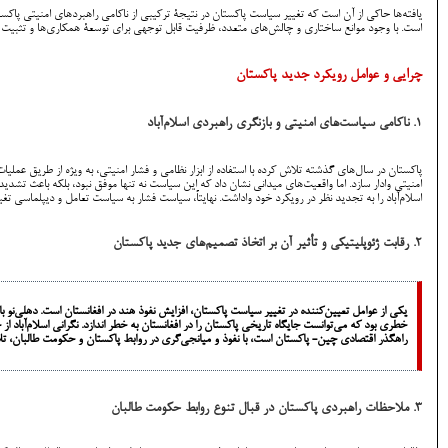
یافته‌ها حاکی از آن است که تغییر سیاست پاکستان در نتیجۀ ترکیبی از ناکامی راهبردهای امنیتی پاکست
‌است. با وجود موانع ساختاری و چالش‌های متعدد، ظرفیت قابل توجهی برای توسعۀ همکاری‌ها و تثبیت ث
چرایی و عوامل رویکرد جدید پاکستان
1. ناکامی سیاست‌های امنیتی و بازنگری راهبردی اسلام‌آباد
امنیتی وادار سازد. اما واقعیت‌های میدانی نشان داد که این سیاست نه تنها موفق نبود، بلکه باعث تش
اسلام‌آباد را به تجدید نظر در رویکرد خود واداشت. نهایتاً، سیاست فشار به سیاست تعامل و دیپلماسی تغ
2. رقابت ژئوپلیتیکی و تأثیر آن بر اتخاذ تصمیم‌های جدید پاکستان
یکی از عوامل تعیین‌کننده در تغییر سیاست پاکستان، افزایش نفوذ هند در افغانستان است. دهلی‌نو ب
خطری بود که می‌توانست جایگاه تاریخی پاکستان را در افغانستان به خطر اندازد. نگرانی اسلام‌آباد
راهگذر اقتصادی چین- پاکستان است، با نفوذ و میانجی‌گری در روابط پاکستان و حکومت طالبان، تلاش
3. ملاحظات راهبردی پاکستان در قبال تنوع روابط حکومت طالبان