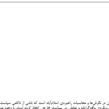
در نگرش‌ها و محاسبات راهبردی اسلام‌آباد است که ناشی از ناکامی سیاست‌ه
رویکردی واقع‌گرایانه و تعاملی در سیاست خارجی اتخاذ کرده ‌است. با وجود م