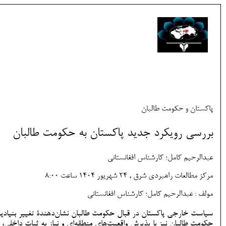
پاکستان و حکومت طالبان
بررسی رویکرد جدید پاکستان به حکومت طالبان
عبدالرحیم کامل؛ کارشناس افغانستانی
مرکز مطالعات راهبردی شرق , 24 شهريور 1404 ساعت 8:00
مولف : عبدالرحیم کامل؛ کارشناس افغانستانی
سیاست خارجی پاکستان در قبال حکومت طالبان نشان‌دهندۀ تغییر بنیادین 
حکومت طالبان نیز با پذیرش واقعیت‌های منطقه‌ای و نیاز به ثبات داخلی، 