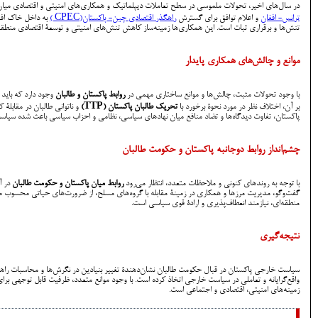
در سال‌های اخیر، تحولات ملموسی در سطح تعاملات دیپلماتیک و همکاری‌های امنیتی و اقتصادی میان پ
ترانس‌- افغان
و اعلام توافق برای گسترش
راهگذر اقتصادی چین- پاکستان(CPEC )
تنش‌ها و برقراری ثبات است. این همکاری‌ها زمینه‌ساز کاهش تنش‌های امنیتی و توسعۀ اقتصادی منطقه 
موانع و چالش‌های همکاری پایدار
با وجود تحولات مثبت، چالش‌ها و موانع ساختاری مهمی در
روابط پاکستان و طالبان
وجود دارد که باید
بر آن، اختلاف نظر در مورد نحوۀ برخورد با
تحریک طالبان پاکستان (TTP)
و ناتوانی طالبان در مقابلۀ
پاکستان، تفاوت دیدگاه‌ها و تضاد منافع میان نهادهای سیاسی، نظامی و احزاب سیاسی باعث شده سیاست
چشم‌انداز روابط دوجانبه پاکستان و حکومت طالبان
با توجه به روندهای کنونی و ملاحظات متعدد، انتظار می‌رود
روابط میان پاکستان و حکومت طالبان
در آ
گفت‌وگو، مدیریت مرزها و همکاری در زمینۀ مقابله با گروه‌های مسلح، از ضرورت‌های حیاتی محسوب می‌شو
منطقه‌ای، نیازمند انعطاف‌پذیری و ارادۀ قوی سیاسی است.
نتیجه‌گیری
سیاست خارجی پاکستان در قبال حکومت طالبان نشان‌دهندۀ تغییر بنیادین در نگرش‌ها و محاسبات راهبرد
واقع‌گرایانه و تعاملی در سیاست خارجی اتخاذ کرده ‌است. با وجود موانع متعدد، ظرفیت قابل توجهی بر
زمینه‌های امنیتی، اقتصادی و اجتماعی است.