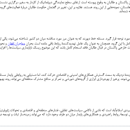
اکستان و طالبان به وقوع پیوسته است. ارتقای سطح نمایندگی دیپلماتیک از کاردار به سفیر، برگزاری نشس
شده‌اند.
 مورد توجه قرار گیرد. مسئله خط دیورند که به عنوان مرز مورد مناقشه میان دو کشور شناخته می‌شود، یکی 
 کامل با این گروه، همچنان به عنوان یک عامل تهدیدکنندۀ روابط باقی مانده است. بحران
مهاجران افغان
و نحوۀ
 خارجی پاکستان در قبال طالبان فاقد انسجام کامل باشد که این موضوع ریسک ناپایداری سیاست‌ها را افزا
یندۀ نزدیک به سمت گسترش همکاری‌های امنیتی و اقتصادی حرکت کند، اما دستیابی به روابطی پایدار مستل
ند. پرهیز از بهره‌برداری ابزاری از گروه‌های شورشی و تمرکز بر منافع مشترک منطقه‌ای می‌تواند روند بهبود
ی اسلام‌آباد است که ناشی از ناکامی سیاست‌های تقابلی، فشارهای منطقه‌ای و اقتصادی و تحولات ژئوپلیتیک
ای توسعۀ روابط راهبردی و همکاری‌های پایدار میان دو طرف وجود دارد که می‌تواند زمینه‌ساز ثبات و توسعه