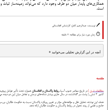
همکاری‌های پایدار میان دو طرف وجود دارد که می‌تواند زمینه‌ساز ثبات 
است.
🖊️
نویسنده:
عبدالرحیم کامل؛ کارشناس افغانستانی
⏱️
زمان مورد نیاز برای مطالعه: 7 دقیقه
+
آنچه در این گزارش تحلیلی می‌خوانید
مقدمه
مطالعات شرق
|
در تاریخ معاصر جنوب آسیا،
روابط پاکستان و افغانستان
کشور 3 تنش را پشت سر گذاشتند، در سال جاری بیشتر نشانه‌های نرمش و تعامل میان این دو دیده می‌شود که این موضوع می‌تواند به عنوان یکی از مباحث مهم سیاسی و امنیتی منطقه در نظر گرفته شود.
هدف این نوشته، تحلیل علل و مؤلفه‌های مؤثر بر تغییر رویکرد پاکستان نسبت به حکومت طالبان، بررسی
جامع و علمی از روند تحول در روابط پاکستان و حکومت طالبان ارائه دهد.