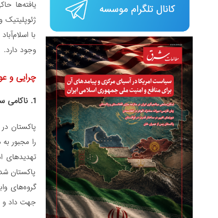
یافته‌ها حا
ژئوپلیتیک و
با اسلام‌آب
وجود دارد.
چرایی و عو
1. ناکامی سیاست‌های امنیتی و بازنگری راهبردی اسلام‌آباد
را مجبور به 
تهدیدهای ام
پاکستان شد 
گروه‌های وا
جهت داد و ای