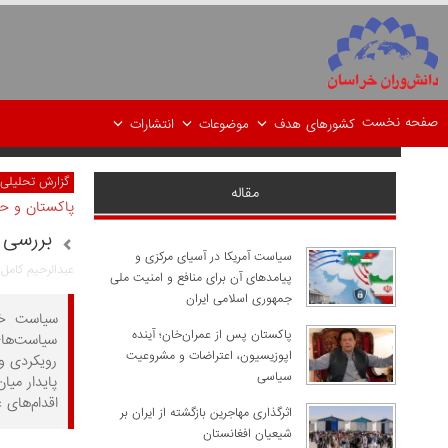
صفحه نخست
کشورهای هدف
موضوعات
انتشارات
گزارش تحلیلی
مقاله
پاکستان و ح
بررسی 
سیاست آمریکا در آسیای مرکزی و
عبدالرحیم کامل؛
پیامدهای آن برای منافع و امنیت ملی
جمهوری اسلامی ایران
سیاست خار
پاکستان پس از عمران‌خان؛ آینده
سیاست‌های 
اپوزیسیون، اعتراضات و مشروعیت
رویکردی وا
سیاسی
پایدار میا
اقدام‌های 
اثرگذاری مهاجرین بازگشته از ایران بر
شیعیان افغانستان