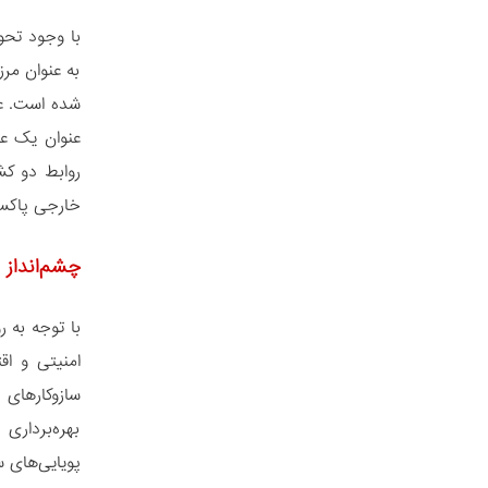
با وجود تحو
به عنوان مر
شده است. عل
عنوان یک عا
روابط دو کش
خارجی پاکست
چشم‌انداز 
با توجه به 
امنیتی و اق
سازوکارهای 
بهره‌برداری
پویایی‌های 