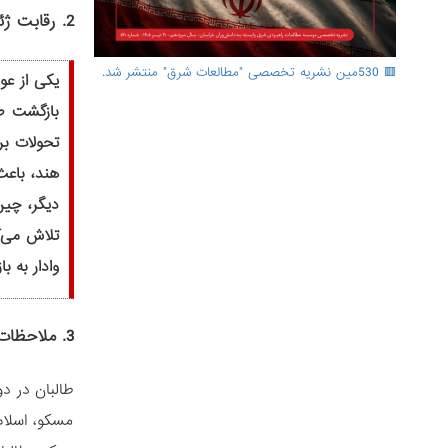
2. رقابت ژئوپلیتیکی و تأثیر آن بر اتخاذ تصمیم‌های جدید پاکستان
🟥 530مین نشریه تخصصی "مطالعات شرق" منتشر شد.
یکی از عو
بازگشت طا
تحولات بر
هند، باعث
دیگر، چین
تلاش می‌ک
وادار به 
3. ملاحظات راهبردی پاکستان در قبال تنوع روابط حکومت طالبان
طالبان در د
مسکو، اسلام