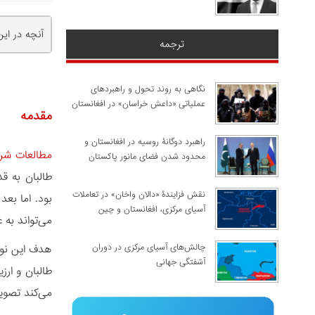
آنچه در ای
ترجمه
نگاهی به روند تحول و راهبردهای
عملیاتی «داعش خراسان» در افغانستان
مقدمه
راهبرد دوگانۀ روسیه در افغانستان و
مطالعات شر
محدود شدن فضای مانور پاکستان
نقش فزایندۀ «دالان واخان» در تعاملات
آسیای مرکزی، افغانستان و چین
می‌تواند به
چالش‌های آسیای مرکزی در دوران
هدف این نوش
آشفتگی جهانی
طالبان و ارز
می‌کند تصوی