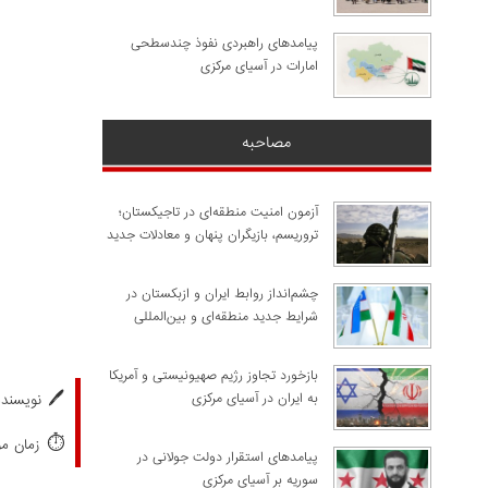
پیامدهای راهبردی نفوذ چندسطحی
امارات در آسیای مرکزی
مصاحبه
آزمون امنیت منطقه‌ای در تاجیکستان؛
تروریسم، بازیگران پنهان و معادلات جدید
چشم‌انداز روابط ایران و ازبکستان در
شرایط جدید منطقه‌ای و بین‌المللی
​بازخورد تجاوز رژیم صهیونیستی و آمریکا
🖊️
به ایران در آسیای مرکزی
نویسنده
⏱️
زمان مورد
پیامدهای استقرار دولت جولانی در
سوریه بر آسیای مرکزی