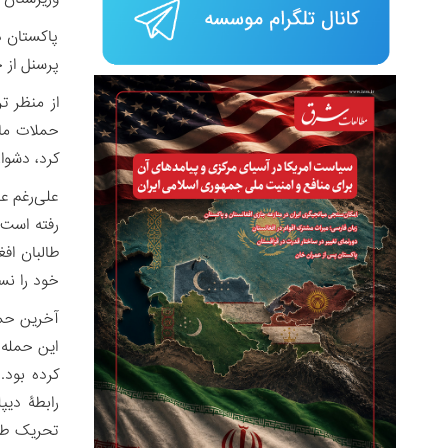
پاکستان د
پرسنل از 
از منظر ت
کرد، دشوا
علی‌رغم ع
طالبان اف
خود را نسب
آخرین حمل
این حمله،
کرده بود.
تحریک طال