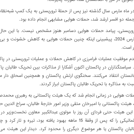
ر ماه مارس سال گذشته نیز پس از حملۀ تروریستی به یک کمپ شبه‌نظا
جمله دو افسر ارشد شد، حملات هوایی مشابهی انجام داده بود.
روریستی، پیامد حملات هوایی دسامبر هنوز مشخص نیست. با این حال،
حملات مارس 2024، پیش‏بینی اینکه چنین حملات هوایی به کاهش خشون
ر است.
دم موفقیت عملیات فرامرزی در کاهش حملات و عملیات تروریستی در پاکستا
غانستان انتقاد می‌کنند. سخنگوی ارتش پاکستان و همچنین اسحاق دار مع
ت به مذاکره با تحریک طالبان پاکستان ابراز کردند.
ات هوایی در زمانی انجام شد که یک هیئت پاکستانی به رهبری محمدصادق، 
 هیئت پاکستانی با امیرخان متقی وزیر امور خارجۀ طالبان، سراج الدین حق
 این هیئت حتی فردای آن روز با مولوی عبدالکبیر معاون نخست‌وزیر در 
رابطۀ دیپلماتیکی را که پس از وقفۀ 15 ماهه بهبود یافته بو
بان پاکستان یا هر موضوع دیگری را محدود کرد. دیدار این هیئت می‌