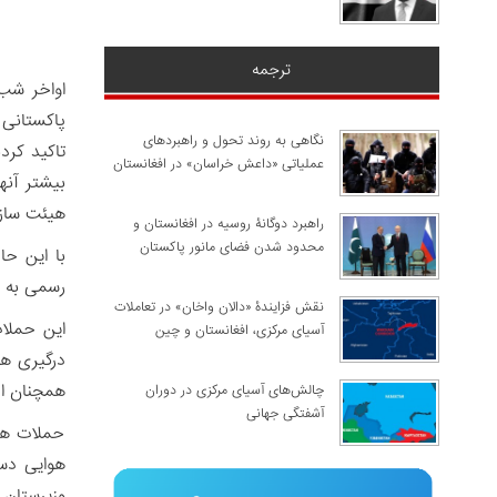
ترجمه
نگاهی به روند تحول و راهبردهای
عملیاتی «داعش خراسان» در افغانستان
بیشتر آن
هیئت سازمان ملل متحد در افغانس
راهبرد دوگانۀ روسیه در افغانستان و
محدود شدن فضای مانور پاکستان
با این حا
رسمی به ح
نقش فزایندۀ «دالان واخان» در تعاملات
این حملا
آسیای مرکزی، افغانستان و چین
همچنان اد
چالش‌های آسیای مرکزی در دوران
آشفتگی جهانی
حملات هوا
وزیرستان 