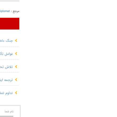
مرجع :
iplomat
جنگ داخلی
عوامل تأث
تلاش تحر
ترجمه این
تداوم تنش
نام شما