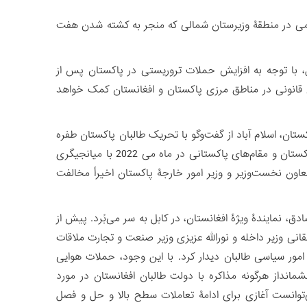
می در منطقۀ وزیرستان شمالی که منجر به کشته شدن هفت
 با توجه به افزایش حملات تروریستی در پاکستان پس از
ت و بی قانونی در مناطق مرزی پاکستان و افغانستان کمک خواهد
ن، اسلام آباد از گفت‌وگو با تحریک طالبان پاکستان طفره
رفته است. سیاستگذاران در پاکستان اکنون آشکارا از مذاکرات بین تحریک طالبان پاکستان و مقام‌های پاکستانی در ماه می 2022 با میانجیگری
اون نخست‌وزیر و وزیر امور خارجۀ پاکستان اخیراً مخالفت
نمایندۀ ویژۀ افغانستان، در کابل به سر می‌بُرد. پیش از
انی وزیر داخله و نورالله عزیزی وزیر صنعت و تجارت ملاقات
امور سیاسی طالبان دیدار کرد. با این وجود، حملات هوایی
د، تیره و تار کرد و چشم‏انداز هرگونه مذاکره با دولت طالبان افغانستان در مورد
توانست آغازی برای ادامۀ تعاملات سطح بالا و حل و فصل