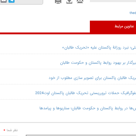
thed
عناوین مرتبط
؛ نبرد روزانۀ پاکستان علیه «تحریک طالبان»
یرگذار بر بهبود روابط پاکستان و حکومت طالبان
یک طالبان پاکستان برای تصویر سازی مطلوب از خود
فوگرافیک حملات ترورریستی تحریک طالبان پاکستان اوت2024
‌‌ها در روابط پاکستان و حکومت طالبان؛ سناریوها و پیامدها
*
نظر شما