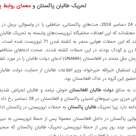
تحریک طالبان پاکستان و
معمای روابط پ
اواخر شب 24 دسامبر 2024، جت‌های پاکستانی، مناطقی را در ولسوا
ها زن و کودک بودند در این حملات کشته شدند. صحت ادعاهای متناق
تان (UNAMA) ادعای دولت طالبان را در مورد تلفات غیرنظامیان از جمله زنان و کودکان تایید کرده است.
ل، استقبال خیرالله خیرخواه، وزیر اطلاعات طالبان از حمایت دولت طالبان
ضور این گروه در خاک افغانستان بود.
ت به مذاق
دولت طالبان افغانستان
خوش نیامد و طالبان اعتراض شدید خو
درگیری های مرزی بین نیروهای 
امه دارد زیرا تحریک
طالبان پاکستان
به حملات تروریستی در پاکستان ادا
یی پاکستان در داخل افغانستان معمولاً پس از حملۀ تروریستی به نیرو
جنوبی در مرز با افغانستان شد، صورت پذیرفت.