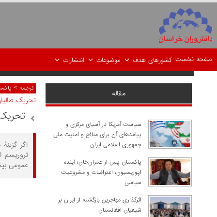
صفحه نخست
کشورهای هدف
موضوعات
انتشارات
>
ترجمه
پاکست
مقاله
تحریک طالبا
تحریک 
سیاست آمریکا در آسیای مرکزی و
پیامدهای آن برای منافع و امنیت ملی
اگر گزینۀ
جمهوری اسلامی ایران
تروریسم ا
پاکستان پس از عمران‌خان؛ آینده
عمومی بیشت
اپوزیسیون، اعتراضات و مشروعیت
سیاسی
اثرگذاری مهاجرین بازگشته از ایران بر
شیعیان افغانستان