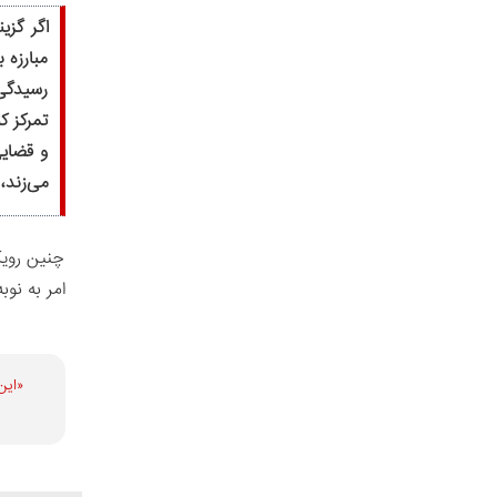
اگر گزی
مبارزه 
رسیدگی 
تمرکز ک
و قضایی
می‌زند، 
چنین رویک
امر به نو
«این