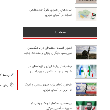
پیامدهای راهبردی نفوذ چندسطحی
امارات در آسیای مرکزی
مصاحبه
آزمون امنیت منطقه‌ای در تاجیکستان؛
تروریسم، بازیگران پنهان و معادلات جدید
چشم‌انداز روابط ایران و ازبکستان در
شرایط جدید منطقه‌ای و بین‌المللی
🖊️
ترجمه کا
⏱️
​بازخورد تجاوز رژیم صهیونیستی و آمریکا
زمان مورد
به ایران در آسیای مرکزی
پیامدهای استقرار دولت جولانی در
سوریه بر آسیای مرکزی