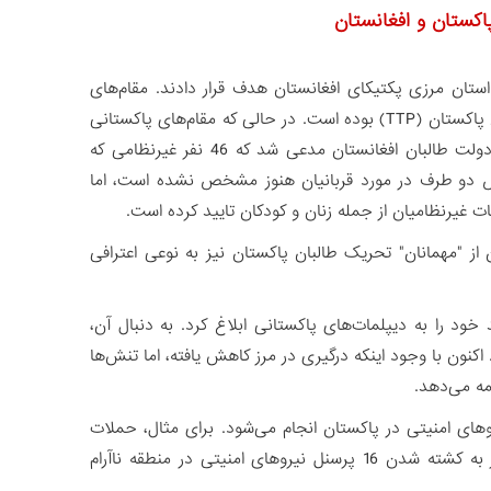
اکستان و افغانستان
لی برمل در استان مرزی پکتیکای افغانستان هدف قرار دادند. مقام‌های
پاکستانی معتقداند که این اهداف، مخفیگاهِ تروریست‌های وابسته به تحریک طالبان پاکستان (TTP) بوده است. در حالی که مقام‌های پاکستانی
تاکید کردند که این حملات هوایی منجر به کشته شدن 71 تروریست شده است، دولت طالبان افغانستان مدعی شد که 46 نفر غیرنظامی که
ض دو طرف در مورد قربانیان هنوز مشخص نشده است، اما
 از "مهمانان" تحریک طالبان پاکستان نیز به نوعی اعترافی
د را به دیپلمات‌های پاکستانی ابلاغ کرد. به دنبال آن،
امنیتی پاکستان و افغانستان در 28 دسامبر رخ داد. اکنون با وجود اینکه درگیری در مرز کاهش یافته، اما تنش‌ها
مه می‌دهد.
های امنیتی در پاکستان انجام می‌شود. برای مثال، حملات
هوایی دسامبر، چند روز پس از حملۀ تروریستی تحریک طالبان پاکستان که منجر به کشته شدن 16 پرسنل نیروهای امنیتی در منطقه ناآرام