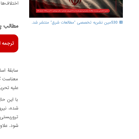
اختلاف‌ها
🟥 530مین نشریه تخصصی "مطالعات شرق" منتشر شد.
مطالب پ
ترجمه ا
سابقۀ اسل
معناست که
علیه تحری
با این حا
تروریستی 
شود. علاو