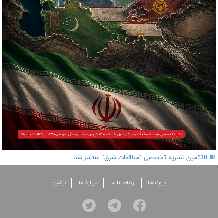
🟥 530مین نشریه تخصصی "مطالعات شرق" منتشر شد.
'
پيوندها
ارتباط با ما
دربارۀ ما
آرشيو