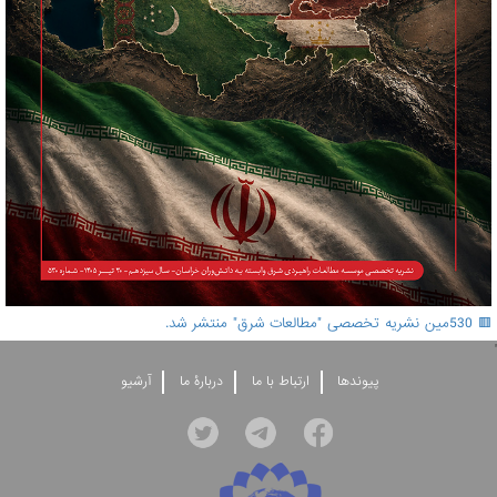
🟥 530مین نشریه تخصصی "مطالعات شرق" منتشر شد.
'
پيوندها
ارتباط با ما
دربارۀ ما
آرشيو