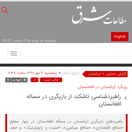
English
پنجشنبه ۱۵ مرداد ۱۴۰۵ ساعت: ۱۴:۱۴
Toggle
avigation
تاریخ انتشار
پنجشنبه ۴ مهر ۱۳۹۸ ساعت ۱۱:۴۸
>
گزارش تحلیلی
ازبکستان
۰
جالب است
رویکرد ازبکستان در افغانستان
راهبردشناسی تاشکند از بازیگری در مساله
افغانستان
راهبردهای بازیگری ازبکستان در مسأله افغانستان در چهار سطح
«منافع اقتصادی»، «منافع سیاسی»، «امنیت و ژئوپلیتیک» و «بعد