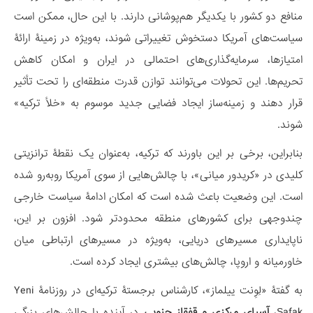
منافع دو کشور با یکدیگر هم‌پوشانی دارند. با این حال، ممکن است
سیاست‌های آمریکا دستخوش تغییراتی شوند، به‌ویژه در زمینۀ ارائۀ
امتیازها، سرمایه‌گذاری‌های احتمالی در ایران و امکان کاهش
تحریم‌ها. این تحولات می‌توانند توازن قدرت منطقه‌ای را تحت تأثیر
قرار دهند و زمینه‌ساز ایجاد فضایی جدید موسوم به «خلأ ترکیه»
شوند.
بنابراین، برخی بر این باورند که ترکیه، به‌عنوان یک نقطۀ ترانزیتی
کلیدی در «کریدور میانی»، با چالش‌هایی از سوی آمریکا روبه‌رو شده
است. این وضعیت باعث شده است که امکان ادامۀ سیاست خارجی
چندوجهی برای کشورهای منطقه محدودتر شود. افزون بر این،
ناپایداری مسیرهای دریایی، به‌ویژه در مسیرهای ارتباطی میان
خاورمیانه و اروپا، چالش‌های بیشتری ایجاد کرده است.
به گفتۀ «لِوِنت ییلماز»، کارشناس برجستۀ ترکیه‌ای در روزنامۀ Yeni
Şafak،
آسیای مرکزی و قفقاز جنوبی
در آینده با چالش‌های بزرگی