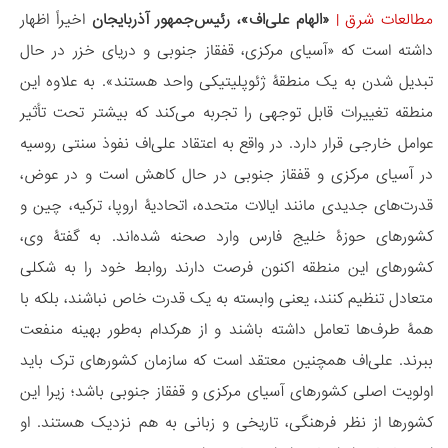
مطالعات شرق
|
«الهام علی‌اف»، رئیس‌جمهور آذربایجان
اخیراً اظهار
داشته است که «آسیای مرکزی، قفقاز جنوبی و دریای خزر در حال
تبدیل شدن به یک منطقۀ ژئوپلیتیکی واحد هستند». به علاوه این
منطقه تغییرات قابل توجهی را تجربه می‌کند که بیشتر تحت تأثیر
عوامل خارجی قرار دارد. در واقع به اعتقاد علی‌اف نفوذ سنتی روسیه
در آسیای مرکزی و قفقاز جنوبی در حال کاهش است و در عوض،
قدرت‌های جدیدی مانند ایالات متحده، اتحادیۀ اروپا، ترکیه، چین و
کشورهای حوزۀ خلیج فارس وارد صحنه شده‌اند. به گفتۀ وی،
کشورهای این منطقه اکنون فرصت دارند روابط خود را به شکلی
متعادل تنظیم کنند، یعنی وابسته به یک قدرت خاص نباشند، بلکه با
همۀ طرف‌ها تعامل داشته باشند و از هرکدام به‌طور بهینه منفعت
ببرند. علی‌اف همچنین معتقد است که سازمان کشورهای ترک باید
اولویت اصلی کشورهای آسیای مرکزی و قفقاز جنوبی باشد؛ زیرا این
کشورها از نظر فرهنگی، تاریخی و زبانی به هم نزدیک هستند. او