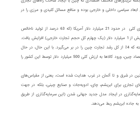
ز جمله کریدورهای مختلف اقتصادی که چین با ایجاد ساخت راه‌های تجاری
ی ابعاد سیاسی داخلی و خارجی بوده و منافع مسائل کلیدی و مرزی را در
"یک کمربند – یک جاده" مسیری است که 32 کشور با 4.4 میلیارد جمعیت و ظرفیت‌های اقتصادی کلی در حدود 21 میلیارد دلار آمریکا (که 63 درصد از تولید ناخالص
داخلی جهانی را تشکیل می‌دهد) را پوشش می‌دهد. تجارت چین با این کشورها در سال 2013 تا بیش از 1 میلیارد دلار (یک چهارم کل حجم تجارت خارجی) افزایش یافت.
در عین حال، در طی 10 سال گذشته، تجارت چین با این کشورها افزایش سالانه‌ی 19 درصدی داشته که 4٪ از کل رشد تجارت چین را در بر می‌گیرد. با این حال، در حال
حاضر، فضای زیادی برای رشد اقتصادی وجود دارد. در حال حاضر، 13-امین برنامه 5 ساله توسعه اقتصاد چین، ورود کالاها به ارزش کلی 500 میلیارد دلار توسط این کشور را
 لاتین در شرق و تا آلمان در غرب هدایت شده است، یعنی از مقیاس‌های
ای تجاری برای ابریشم، چای، ادویه‌جات و صنایع چینی، بلکه در جهت
ه‌گذاری در ایجاد مدل جدید جهانی شدن (این سرمایه‌گذاری از طریق
ا به جاده ابریشم ربط می‌دهد.