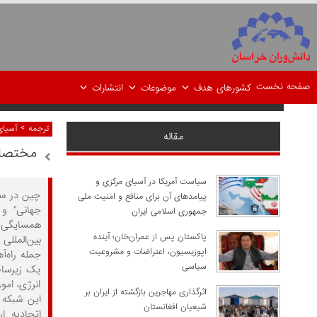
صفحه نخست
کشورهای هدف
موضوعات
انتشارات
>
ترجمه
آسیای
مقاله
مختصات
سیاست آمریکا در آسیای مرکزی و
چین در سی
پیامدهای آن برای منافع و امنیت ملی
جهانی" و 
جمهوری اسلامی ایران
همسایگی چ
پاکستان پس از عمران‌خان؛ آینده
بین‌المللی
اپوزیسیون، اعتراضات و مشروعیت
جمله راه‌آ
سیاسی
یک زیرساخ
انرژی، امو
اثرگذاری مهاجرین بازگشته از ایران بر
این شبکه 
شیعیان افغانستان
اتحادیه ا