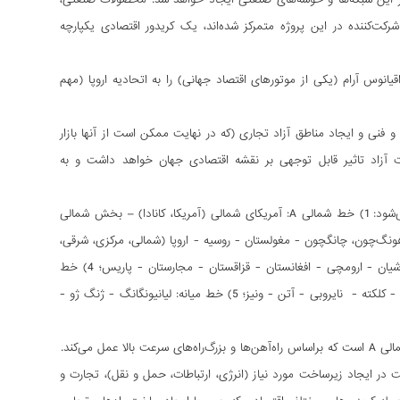
ت‌کننده در این پروژه متمرکز شده‌اند، یک کریدور اقتصادی یکپارچه
نوس آرام (یکی از موتورهای اقتصاد جهانی) را به اتحادیه اروپا (مهم
فنی و ایجاد مناطق آزاد تجاری (که در نهایت ممکن است از آنها بازار
جارت آزاد تاثیر قابل توجهی بر نقشه اقتصادی جهان خواهد داشت و به
در چارچوب تحقق طرح «یک کمربند- یک جاده»، ایجاد پنج کریدور حمل و نقل در نظر گرفته می‌شود: 1) خط شمالی A: آمریکای شمالی (آمریکا، کانادا) – بخش شمالی
 هونگ‌چون، چانگچون - مغولستان - روسیه - اروپا (شمالی، مرکزی، شرقی،
غربی، جنوبی)؛ 2) خط شمالیB: پکن - روسیه - آلمان - اروپا؛ 3) خط مرکزی: پکن - ژنگ ژو - شیان - ارومچی - افغانستان - قزاقستان - مجارستان - پاریس؛ 4) خط
جنوبی: کوانژو– فوژو - گوانگژو - هایکو - دریای جنوب چین - هانوی - کوالالامپور - جاکارتا - کلمبو - کلکته - نایروبی - آتن - ونیز؛ 5) خط میانه: لیانیونگانگ - ژنگ ژو -
 می‌کند.
 در ایجاد زیرساخت مورد نیاز (انرژی، ارتباطات، حمل و نقل)، تجارت و