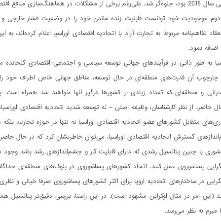
در تاریخ 29 می سال 2015 بود، جلوه‌گر شد. علی‌رغم برخی از مشکلات در هماهنگ‌سازی 
عقاد تفاهم‌نامه مربوط به تجارت آزاد با اتحادیه اقتصادی اوراسیا اعلام کرده‌اند، ب
 اضافه نمود.
یا به طور ذاتی در فرآیندهای جهانی توسعه سیاسی و اجتماعی-اقتصادی گنجانده می
ر چارچوب آن قدرت‌های منطقه‌ای در حال توسعه، مناطق جهانی خاص اطراف خود ر
رانی و منطقه‌ای که تعداد زیادی از کشورها درگیر آنها خواهند شد همراه است. با
 حال حاضر، از نظر کارشناسان، وظیفه اصلی – نه توسعه شدید اتحادیه اقتصادی اوراسیا
های متقابل کشورهای عضو اتحادیه اقتصادی اوراسیا نه تنها در حوزه تجارت، بلکه 
اندازهای گسترش اتحادیه اقتصادی اوراسیا، می‌توان خاطرنشان کرد که در حال حاض
شوری با چنین پتانسیل رشدی که دارای قابلیت کار و چشم‌اندازهای رشد باشد وجود ن
گرایی پساشوروی عمل کنند. اتحاد کشورهای پساشوروی در بلوک‌های منطقه‌ای جداگانه (م
رایی در ساختارهای اتحادیه اروپا برای اکثر کشورهای پساشوروی صرفا خیالی و نظری ب
 (این امر در مثال اوکراین مشهود است). در این راستا، بررسی دقیق‌تر پتانسیل ه
ا مبرم به نظر می‌رسد.