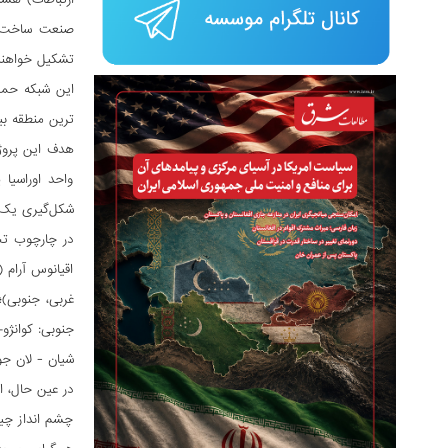
صنعت ساخت و س
تشکیل خواهند
این شبکه حمل 
ترین منطقه بی
هدف این پروژه
واحد اوراسیا 
شکل‌گیری یک 
اقیانوس آرام 
شیان - لان جو
در عین حال، از نظر نوی
چشم انداز چین