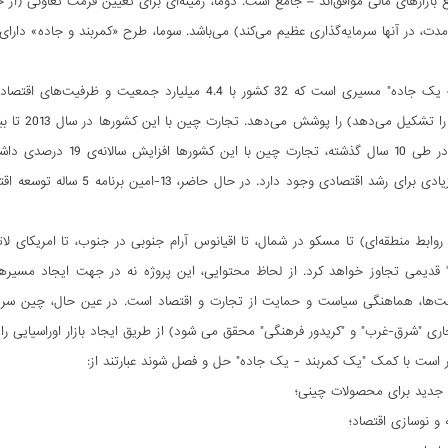
بازارهای مالی موافق‌اند – جامع است. دوما، زمینه‌ای برای تعیین فرمت تعاونی (ا
مدت، در آنها سرمایه‌گذاری عظیم می‌کند) می‌باشد. سوما، طرح «کمربند و جاده» دارا
 روابط منطقه‌ای) تا مسکو در شمال، تا اقیانوس آرام جنوبی در جنوب، تا امریکای
" قدیمی تجاوز خواهد کرد. از لحاظ محتوایی، این پروژه نه در جهت ایجاد مسیره
ت‌ها، هماهنگی سیاست و حمایت از تجارت و اقتصاد است. در عین حال، چین سرمای
جاری "شرق-غرب" و "کریدور فرهنگی" محقق می شود) از طریق ایجاد بازار اوراسیایی ر
ر است با کمک "یک کمربند - یک جاده" حل و فصل شوند عبارتند از:
ی جدید برای محصولات چینی؛
و نوسازی اقتصاد؛