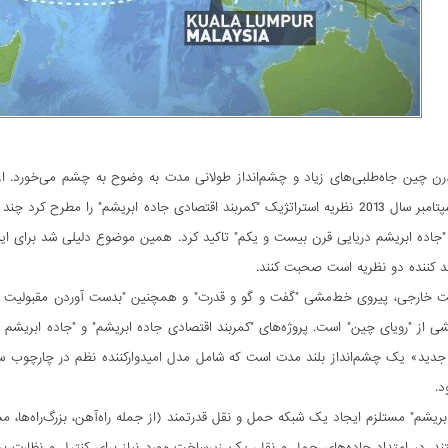
ن چین جاه‌طلبی‌های زیاد و چشم‌انداز طولانی مدت به وضوح به چشم می‌خورد. ا
"جاده ابریشم دریایی قرن بیست و یکم" تاکید کرد. همین موضوع دلیلی شد برای این
د کننده دو نظریه است صحبت کنند.
 خارجی، پیروی خط‌مشی "گفت و گو و قدرت" و همچنین "بدست آوردن مقبولیت تا
 از "رویای چین" است. پروژه‌های "کمربند اقتصادی جاده ابریشم" و "جاده ابریش
جدید» یک چشم‌انداز بلند مدت است که شامل مدل امیدوارکننده نظم در چارچوب سیست
د.
بریشم" مستلزم ایجاد یک شبکه حمل و نقل قدرتمند (از جمله راه‌آهن، بزرگ‌راه‌ها،
ند. در امتداد جاده‌های حمل و نقل، یک زیرساخت مورد نیاز برای کنترل و نظارت 