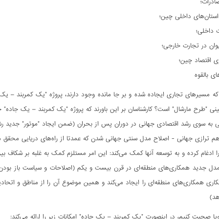
ادرات؛
ستان‌های داخلی چین؛
 داخلی؛
وان در تجارت خارجی؛
ری اقتصاد چین؛
ی بالقوه
ه مسیرهای تجاری ایجاده شده و بر جا مانده وجود دارند، پروژه "یک کمربند – یک
ینی "طرح مارشال" است؟ کارشناسان بر این باورند که پروژه "یک کمربند – یک جاده" 
ی به سوی رشد اقتصادی جهانی در دوران پس از بحران (ضمن ایجاد "موتور" جدید رش
 هم ترازی جهانی - اصلاح مدل سنتی جهانی شدن که عمدتا از راه‌های دریایی محقق 
ا ادغام کرده و به توسعه آنها کمک می‌کند: این امر مستلزم کمک به غلبه بر شکاف
د مدل جدید همکاری‌های منطقه‌ای در قرن بیست و یکم (اصلاحات و سیاست باز بود
کاری همکاری‌های منطقه‌ای را ایجاد می‌کند و همین موضوع آن را از مناطق و اتحاد
د)
وپا صحبت کنیم، در اینصورت "یک کمربند – یک جاده" امکانات زیر را ارائه می‌کند: