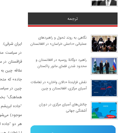
ترجمه
نگاهی به روند تحول و راهبردهای
ایران شرقی/
عملیاتی «داعش خراسان» در افغانستان
در سیاست مدر
راهبرد دوگانۀ روسیه در افغانستان و
محدود شدن فضای مانور پاکستان
علاقه چین به 
جاده» که متح
نقش فزایندۀ «دالان واخان» در تعاملات
چین در سیاست
آسیای مرکزی، افغانستان و چین
هماهنگ" بخشی
چالش‌های آسیای مرکزی در دوران
"جاده ابریشم 
آشفتگی جهانی
موجود) می‌شو
هر دو "جاده ا
ارتباطات) هست