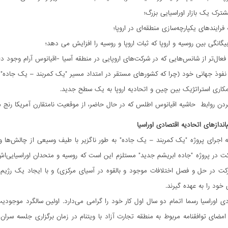
شترک یک بازار اوراسیایی بزرگ؛
رایندهای یکپارچه‌سازی منطقه‌ای در اروپا؛
بیگانگی بین روسیه و اروپا که ثبات اروپا و روسیه را افزایش می دهد؛
فعال‌تر از شانس‌هایی که در شرکت‌های اروپایی در منطقه آسیا -اقیانوس آرام وجود دار
نفوذ جهانی خود (چرا که کشورهای مستقر در امتداد مسیر "یک کمربند – یک جاده" 
کاری استراتژیک بین چین و اتحادیه اروپا به یک سطح جدید.
ردن روابط حاشیه اقیانوس اطلس که در حال حاضر، از موقعیت نامتقارن آمریکا رنج می
ندازهای اتحادیه اقتصادی اوراسیا
 اجرای پروژه "یک کمربند – یک جاده" به طور ناگزیر با طیف وسیعی از چالش‌ها 
رکت در پروژه "جاده ابریشم جدید" مستلزم این است که روسیه و متحدان اوراسیایی
کت در حل و فصل اختلافات موجود و بالقوه در آسیای مرکزی) و با ایجاد یک رژیم
خود را به عهده گیرند.
دی اوراسیا رسما اتمام دو سال اول کار خود را گرامی می‌دارد. اولین سالگرد موجو
مضای توافقنامه مربوط به منطقه تجارت آزاد با ویتنام در زمان برگزاری جلسه سرا