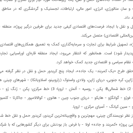
از، متالورژی، انرژی، امور مالی، ارتباطات، لجستیک و گردشگری که در مناطق شرک
 داد.
و نقل با ایجاد فرصت‌های اقتصادی کیفی جدید برای طرفین درگیر پروژه، منطقه اقیا
ن‌المللی اقتصادی) متصل می‌کند.
، تسهیل شرایط برای تجارت و سرمایه‌گذاری، کمک به تعمیق همکاری‌های اقتصادی و 
پدیدار شود) است. همانطور که انتظار می‌رود، ایجاد منطقه قاره‌ای اوراسیایی ت
نظام سیاسی و اقتصادی جدید کمک خواهد کرد.
(ژاپن، کره جنوبی، دریای ژاپن، ولادی واستوک (زاروبینو، اسلاویانکا) - شهرهای چینی
 - سین کیانگ - آسیای مرکزی - اروپا.
سندگان چینی، مهم‌ترین و واقع‌بینانه‌ترین کریدور، کریدور حمل و نقل خط شمالی A است که براساس راه‌آهن‌ها و بزرگ‌راه‌های سرعت بالا عمل
ی پروژه «کمربند و جاده» اولا - با فرض باز بودنش برای دیگر کشورهایی که با شرکت