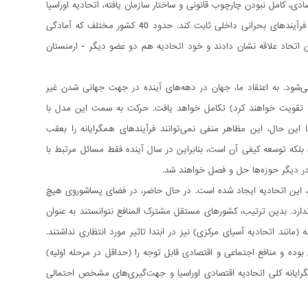
منافع اقتصادی، کامل نبودن چارچوب قانونی و ساختار سازمان یافته، اتحادیه اوراسیا
در پایان سال دوم موجودیت خود توانست قابلیت زنده ماندن خود را در وضعیت فشار خارجی و فرآیندهای بحرانی داخلی ثابت کند. حدود 40 کشور مختلف که آمادگی
ه این اتحاد علاقه نشان دادند و خود اتحادیه هم دو عضو دیگر - ارمنستان
‌شود. به اعتقاد ما، جهان در دهه‌های آینده در جهت جهانی شدن غیر
ا تقویت خواهند کرد) تکامل خواهد یافت. حرکت به سمت این مدل با
 این حال، این مظاهر منفی نمی‌توانند فرآیندهای همگرایانه را بعقب
، بلکه توسعه کیفی آن است، بنابراین در سال آینده فقط مسائل مرتبط با
در دیگر حوزه‌ها حل و فصل خواهند شد.
ر، این اتحادیه ایجاد شده است. در حال حاضر، در فضای پساشوروی هیچ
دارد. بدین ترتیب، کشورهای مستقل مشترک المنافع نتوانستند به عنوان
انند اتحادیه آسیای مرکزی) نیز در ابتدا تاثیر مورد انتظاری نداشتند.
وده و منافع اجتماعی و اقتصادی قابل توجه را (حداقل در مرحله اولیه)
مگرایانه کلی اتحادیه اقتصادی اوراسیا و جهت‌گیری‌های مشخص احتمالی