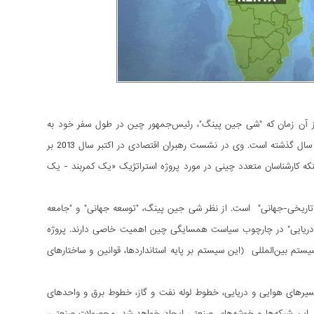
ز آن زمان که "شی جین پینگ"، رئیس‌جمهور چین در طول سفر خود به
قزاقستان در سپتامبر سال 2013 نظریه استراتژیک "کمربند اقتصادی جاده ابریشم" را مطرح کرد چند سال گذشته است. وی در نشست رهبران اقتصادی در اکتبر سال 2013 بر
که کارشناسان متعدد چینی در مورد پروژه استراتژیک «یک کمربند - یک
ریخی-جهانی" است. از نظر شی جین پینگ، "توسعه جهانی" و "جامعه
م دریایی" در چارچوب سیاست همسایگی چین اهمیت خاصی دارند. پروژه
م بین‌المللی (این سیستم بر پایه استانداردها، قوانین و ساختارهای
 مسیرهای هوایی و دریایی، خطوط لوله نفت و گاز، خطوط برق و واحدهای
بر این شبکه‌ها و خوشه‌های صنعتی ایجاد خواهد شد. محصولات صنعتی،