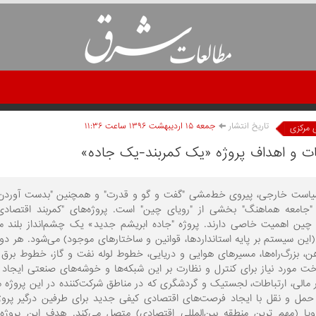
تاریخ انتشار
جمعه ۱۵ ارديبهشت ۱۳۹۶ ساعت ۱۱:۳۶
 مرکزی
 و اهداف پروژه «یک کمربند-یک جاده»
است خارجی، پیروی خط‌مشی "گفت و گو و قدرت" و همچنین "بدست آوردن م
"جامعه هماهنگ" بخشی از "رویای چین" است. پروژه‌های "کمربند اقتصادی
ین اهمیت خاصی دارند. پروژه "جاده ابریشم جدید» یک چشم‌انداز بلند 
 (این سیستم بر پایه استانداردها، قوانین و ساختارهای موجود) می‌شود. هر د
هن، بزرگ‌راه‌ها، مسیرهای هوایی و دریایی، خطوط لوله نفت و گاز، خطوط برق
ت مورد نیاز برای کنترل و نظارت بر این شبکه‌ها و خوشه‌های صنعتی ایج
ر مالی، ارتباطات، لجستیک و گردشگری که در مناطق شرکت‌کننده در این پروژه م
حمل و نقل با ایجاد فرصت‌های اقتصادی کیفی جدید برای طرفین درگیر پروژه،
روپا (مهم ترین منطقه بین‌المللی اقتصادی) متصل می‌کند. هدف این پروژ