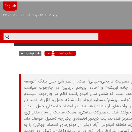
English
پنجشنبه ۱۵ مرداد ۱۴۰۵ ساعت: ۲۳:۰۲
۰
جالب است
قبولیت تاریخی-جهانی" است. از نظر شی جین پینگ، "توسعه
 جاده ابریشم" و "جاده ابریشم دریایی" در چارچوب سیاست
مدت است که شامل مدل امیدوارکننده نظم در چارچوب سیستم
و "جاده ابریشم" مستلزم ایجاد یک شبکه حمل و نقل قدرتمند (از
 و واحدهای ارتباطات) هستند. در امتداد جاده‌های حمل و نقل،
اد خواهد شد. محصولات صنعتی، صنعت ساخت و ساز، متالورژی،
تمرکز شده‌اند، یک کریدور اقتصادی یکپارچه تشکیل خواهند داد.
 منطقه اقیانوس آرام (یکی از موتورهای اقتصاد جهانی) را به
ه، تسهیل شرایط برای تجارت و سرمایه‌گذاری، کمک به تعمیق