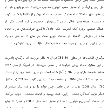
نقل زمینی اورآسیا در مقابل مسیر دریایی مغلوب می‌شوند. دمای پایین هوا در
زمستان جزو مشکلات لجستیکی اضافی است که برخی از کالاها را خراب کرده
و مستلزم هزینه‌های اضافی برای کانتینرهای مخصوص گرم است. یکی از
اهداف ضمنی پروژه "یک کمربند- یک جاده"، بارگیری ظرفیت‌های مازاد ایجاد
شده در سال‌های گذشته در صنعت چین است. در سال 2016، اتاق تجارت
خارجی اروپا در چین در مورد مسئله ظرفیت‌های مازاد در چین گزارش داد.
بارگیری ظرفیت‌ها در سطح 80-85٪ نرمال به نظر می‌رسد، اما بارگیری پایین‌تر
از این سطح، اضافه بودن ظرفیت‌ها را نشان می‌دهد. در آمریکا از سال 1967
سطح متوسط بارگیری ( 82٪ ) آغاز شده است. در چین همه چیز بدتر است.
براساس اطلاعات سال 2014، در صنعت فولاد بارگیری ظرفیت‌ها 71٪ (در مقابل
80٪ سال 2008) بود. در حال حاضر، چین فولاد را دو و نیم برابر بیشتر از
دیگر تولید کنندگان عمده - ژاپن، هند، روسیه و ایالات متحده - ذوب می‌کند.
در صنعت آلومینیوم بارگیری 76٪ (در مقابل 78٪ سال 2008) و تولید 13 برابر