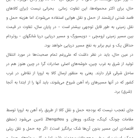
حال، برای اکثر محموله‌ها، این تفاوت زمانی بحرانی نیست (برای کالاهای
فاسد شدنی ارزشمند از حمل و نقل هوایی استفاده می‌شود)، اما هزینه حمل و
نقل زمینی به طور قابل توجهی بیشتر است - در پایان سال، تفاوت در قیمت
بین مسیر زمینی ارومچی - دویسبورگ و مسیر دریایی دریا شانگهای - روتردام
حداقل یک و نیم برابر به نفع مسیر دریایی خواهد بود.
در عین حال، باید در نظر داشت که علی‌رغم تمام صحبت‌ها در مورد انتقال
تولید از شرق به غرب چین، خوشه‌های اصلی صادرات گرا در چین هنوز هم در
ساحل شرقی قرار دارند. یعنی به منظور ارسال کالا به اروپا از نقاطی در غرب
کشور که در آنها مسیرهای راه آهن شروع می‌شوند، باید آنها را از ابتدا به آنجا
(شرق) برد.
جای تعجب نیست که بودجه حمل و نقل کالا از طریق راه آهن به اروپا توسط
مقامات چونگ کینگ، چنگدو، ووهان و Zhengzhou تامین می‌شود (منطق
اقتصادی این مسیر بدون آن‌ها شک برانگیز است). اگر چه حمل و نقل ریلی
ممکن است برای برخی محصولات سودمند باشد، اما در کل، پروژه‌های حمل و