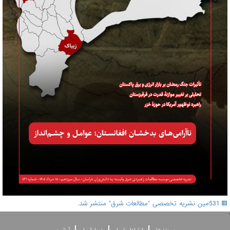
🟥 531مین نشریه تخصصی "مطالعات شرق" منتشر شد.
'