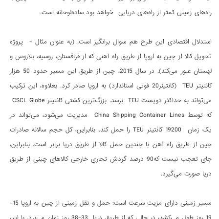
راه‌های زمینی کمتر از راه‌های دریایی خواهد بود ساده‌لوحانه است.
استدلال اقتصادی این طرح هم سوال برانگیز است. (به عنوان مثال - پروژه
تحویل کالا از چین به اروپا از طریق راه آهنی که از قزاقستان، روسیه، بلاروس و
لهستان عبور می‌کند). در سال 2015، چین از طریق این مسیر حدود 50 هزار
کانتیتر TEU (کانتینر20 فوتی استاندارد) به اروپا صادر کرد. بعلاوه، این ترکیب
می‌تواند به حداکثر دویست TEU برسد. بزرگ‌ترین کشتی کانتینر CSCL Globe
که توسط China Shipping Container Lines مدیریت می‌شود، می‌تواند در
یک زمان 19200 کانتینر TEU را حمل کند. بنابراین، کل حجم سالانه صادرات
چین از طریق راه آهن با چندین حمل کالا از طریق دریا برابر است. بنابراین،
جای تعجب نیست که90 درصد گردش تجاری خارجی کالاهای چینی از طریق
دریا صورت می‌گیرد.
مسیر زمینی دارای مزیت سرعت است: حمل و نقل زمینی از چین به اروپا 15-
19 روز طول می‌کشد، در حالی که از طریق دریا 33-38 روز زمان می‌برد. با این