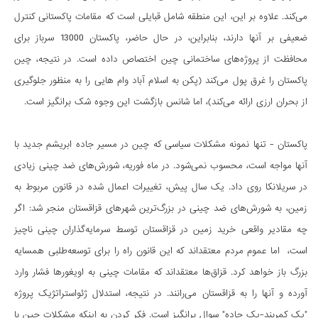
می‌کند. علاوه بر این، این منطقه شامل قبایلی است که مقامات پاکستانی کنترل
ضعیفی بر آنها دارند، بنابراین، در حال حاضر، پاکستان 13000 سرباز برای
محافظت از پروژه‌های ساختمانی چین اختصاص داده است. در نتیجه، چین
پاکستان را غرق پول می‌کند (پکن به اسلام آباد وام هایی را به منظور جلوگیری
از بحران ارزی ارائه می‌کند)، اما شانس بازگشت این وجوه شک برانگیز است.
پاکستان - تنها نمونه مشکلات سیاسی که چین در مسیر جاده ابریشم جدید با
آنها مواجه است، محسوب نمی‌شود. در ماه فوریه، شورش‌های ضد چینی زیادی
در سریلانکا روی داد. یک سال پیش، تغییرات اعمال شده در قانون مربوط به
زمین، به شورش‌های ضد چینی در بزرگ‌ترین شهرهای قزاقستان منجر شد: اگر
چه مقادیر واقعی خرید زمین در قزاقستان توسط سرمایه‌گذاران چینی ناچیز
است، اما عموم مردم معتقداند که این قانون راه را برای توسعه‌طلبی همسایه
بزرگ باز خواهد کرد. قزاق‌ها معتقداند که مقامات چینی‌ به اویغورها فشار وارد
آورده و آنها را به قزاقستان می‌رانند. در نتیجه، استدلال ژئواستراتژیک پروژه
"یک کمربند-یک جاده" سوال برانگیز است. فکر کردن به اینکه مشکلات چین با