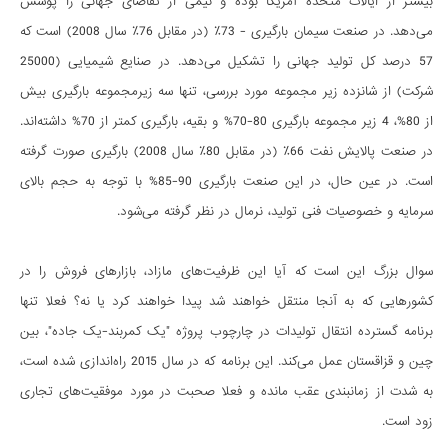
بیشتر از ایالات متحده آمریکا بوده و نیمی از تقاضای جهانی را پوشش
می‌دهد. در صنعت سیمان بارگیری - 73٪ (در مقابل 76٪ سال 2008) است که
57 درصد کل تولید جهانی را تشکیل می‌دهد. در صنایع شیمیایی (25000
شرکت) از شانزده زیر مجموعه مورد بررسی، تنها سه زیرمجموعه بارگیری بیش
از 80%، 4 زیر مجموعه بارگیری 80-70% و بقیه، بارگیری کمتر از 70% داشته‌اند.
در صنعت پالایش نفت 66٪ (در مقابل 80٪ سال 2008) بارگیری صورت گرفته
است. در عین حال، در این صنعت بارگیری 90-85% با توجه به حجم بالای
سرمایه و خصوصیات فنی تولید، نرمال در نظر گرفته می‌شود.
سوال بزرگ این است که آیا این ظرفیت‌های مازاد، بازارهای فروش را در
کشورهایی که به آنجا منتقل خواهند شد پیدا خواهند کرد یا نه؟ فعلا تنها
برنامه گسترده انتقال تولیدات در چارچوب پروژه "یک کمربند-یک جاده"، بین
چین و قزاقستان عمل می‌کند. این برنامه که در سال 2015 راه‌اندازی شده است،
به شدت از زمانبندی عقب مانده و فعلا صحبت در مورد موفقیت‌های تجاری
زود است.