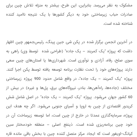
مشکوک به نظر می‌رسد. بنابراین، این طرح، بیشتر به منزله تلاش چین برای
صادرات حباب زیرساختی خود به دیگر کشورها با یک نتیجه ناامید کننده
شناخته شده است.
در آخرین انجمن برگزار شده در پکن شی جین پینگ، رئیس‌جمهور چین اظهار
داشت که پروژه "یک کمربند – یک جاده" (طراحی شده توسط وی) راهی به
سوی صلح، رفاه، آزادی و نوآوری است. شهرداری‌ها یا استان‌های چین سعی
دارند پروژه‌های خود را تحت نظارت برنامه توسعه یافته توسط پکن اجرا کنند.
پروژه "یک کمربند – یک جاده"، در واقع شامل حدود 900 پروژه زیرساختی
مختلف (جاده‌ها، راه‌آهن‌ها، بنادر، نیروگاه‌های برق، پل‌ها و غیره) در بیش از
60 کشور جهان می‌شود. پروژه "یک کمربند – یک جاده" در اصل شامل شش
کریدور اقتصادی از چین به اروپا و آسیای جنوبی می‌شود. اگر چه هدف این
پروژه، سرمایه‌گذاری عمدتا در خارج از چین است، اما توسعه زیرساخت آن در
خود چین برنامه‌ریزی شده است. ذینفع اصلی – منطقه خودمختار سین
کیانگ-اویغور است که ایجاد مرکز متصل کننده چین با بخش باقی مانده قاره