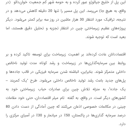
این پل از خلیج جیائوژو عبور کرده و به حومه شهر کم جمعیت خوان‌دائو (در
واقع، به هیچ جا) می‌رسد. این پل مسیر را تنها 20 دقیقه کاهش می‌دهد و در
نتیجه، ترافیک مورد انتظار 30 هزار ماشین در روز سه برابر کمتر می‌شود. دیگر
پروژه‌های عظیم زیرساختی چین در انتظار تجزیه و تحلیل دقیق هستند، اما
بعید است که توجیه شوند.
اقتصاددانان عادت کرده‌اند بر اهمیت زیرساخت برای توسعه تاکید کرده و بر
روابط بین سرمایه‌گذاری‌ها در زیرساخت و رشد کوتاه مدت تولید ناخالص
داخلی متمرکز شوند. بنابراین، انباشته شدن سرمایه فیزیکی در قالب جاده‌ها و
پل‌های جدید باعث رشد تولید ناخالص داخلی می‌شود. طرح "یک کمربند –
یک جاده"، به منزله تلاش چین برای صادرات حباب زیرساختی خود به
کشورهای دیگر است. در واقع، به گفته تام میلر اقتصاددان، حتی خود مقامات
چینی در مکالمات خصوصی اذعان می‌کنند که چین آمادگی از دست دادن 80
درصد سرمایه گذاری‌ها در پاکستان، 50٪ در میانمار و 30٪ در آسیای مرکزی را
دارد.