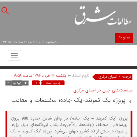
English
دوشنبه ۱۹ مرداد ۱۴۰۵ ساعت: ۲۲:۵۶
Toggle
avigation
تاریخ انتشار
يکشنبه ۲۱ خرداد ۱۳۹۶ ساعت ۰۹:۵۹
>
ترجمه
آسیای مرکزی
۰
جالب است
سیاست‌های چین در آسیای مرکزی
پروژه یک کمربند-یک جاده؛ مختصات و معایب
پروژه "یک کمربند – یک جاده"، در واقع شامل حدود 900 پروژه
زیرساختی مختلف (جاده‌ها، راه‌آهن‌ها، بنادر، نیروگاه‌های برق، پل‌ها
و غیره) در بیش از 60 کشور جهان می‌شود. پروژه "یک کمربند – یک