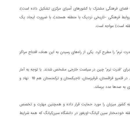
 یک فضای فرهنگی مشترک با کشورهای آسیای مرکزی تشکیل داده است)،
رای روابط فرهنگی -تاریخی نزدیک با منطقه هستند)، با ضرورت ایجاد یک
طقه است) مواجه است.
هنگی "قدرت نرم" را مطرح کرد. یکی از راه‌های رسیدن به این هدف، افتتاح مراکز
ی اجرای "قدرت نرم" چین در سیاست خارجی مشخص شدند. با توجه به آمار
رسمی، تنها در سال 2011 در 96 کشور و منطقه جهان 358 نهاد و 500 کلاس کنفوسیوس افتتاح شد. در قلمرو قزاقستان، قرقیزستان، تاجیکستان و ترکمنستان هم 10 نهاد و
زینه کشور میزبان را مورد حمایت قرار داده و همچنین مهارت و تخصص
طقه خودمختار سین کیانگ-اویغور در دانشگاه سین‌کیانگ که همه شرایط