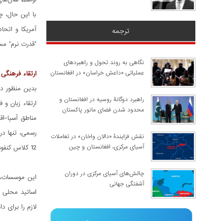
با این حال، 
آمریکا و اتحا
ترجمه
"قدرت نرم" م
نگاهی به روند تحول و راهبردهای
عملیاتی «داعش خراسان» در افغانستان
ارتقاء فرهنگی
راهبرد دوگانۀ روسیه در افغانستان و
ارتقاء زبان و
محدود شدن فضای مانور پاکستان
مناطق آسیا-اق
نقش فزایندۀ «دالان واخان» در تعاملات
آسیای مرکزی، افغانستان و چین
12 کلاس کنفوسیوس فعال هستند. چین قصد دارد تا سال 2020 تعداد این نهادها را در آسیای مرکزی به صدها عدد برساند.
چالش‌های آسیای مرکزی در دوران
این موسسات، 
آشفتگی جهانی
اساتید محلی ر
لازم را برای 