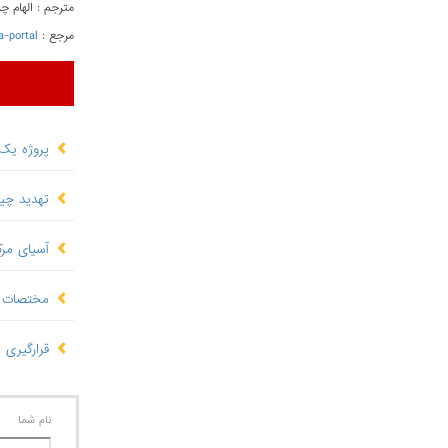
مترجم : الهام چ
مرجع :
a-portal
پروژه یک
تهدید چی
آسیای مر
مختصات و
قرارگیری 
نام شما