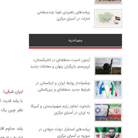
پیامدهای راهبردی نفوذ چندسطحی
امارات در آسیای مرکزی
مصاحبه
آزمون امنیت منطقه‌ای در تاجیکستان؛
تروریسم، بازیگران پنهان و معادلات جدید
چشم‌انداز روابط ایران و ازبکستان در
شرایط جدید منطقه‌ای و بین‌المللی
ایران شرقی/
با رشد قدرت 
​بازخورد تجاوز رژیم صهیونیستی و آمریکا
نظر چین یک فض
به ایران در آسیای مرکزی
پیامدهای استقرار دولت جولانی در
سوریه بر آسیای مرکزی
اواسط سال‌های 2000 تبدیل ش