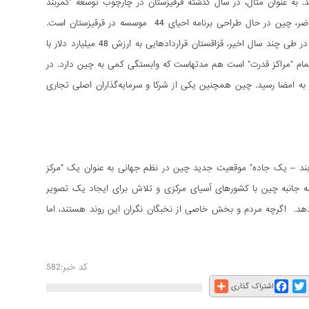
. به عنوان مثال، در سال گذشته قرقیزستان در چارچوب توسعه "کمربند
اقتصادی جاده ابریشم"، قراردادی با چین در مورد انتقال ظرفیت‌های اضافی منعقد کرد. در حال حاضر، چین در حال طراحی برنامه احیای 44 موسسه در قرقیزستان است.
طرح انتقال ظرفیت‌های تولیدی بالغ بر 26 میلیارد به قزاقستان هم در حال اجراست. علاوه بر این، در طی چند سال اخیر، قزاقستان قراردادهایی به ارزش 48 میلیارد دلار با
مام "مراکز قدرت" است هم مدتهاست که وابستگی کمی به چین دارد. در
ف به چین در ماه می بیش از صد موافقت‌نامه به ارزش 20 میلیارد دلار به امضا رسید. چین همچنین یکی از شرکا و سرمایه‌گذاران اصلی تجاری
مربند – یک جاده" موقعیت جدید چین در نظم جهانی به عنوان یک "مرکز
 همه جانبه چین با کشورهای آسیای مرکزی و تلاش برای ایجاد یک تصویر
دهد. اگرچه مردم و بخش خاصی از نخبگان نگران این روند هستند، اما
کد خبر:582
Share
Facebook
Twitter
E
اشتراک گذاری