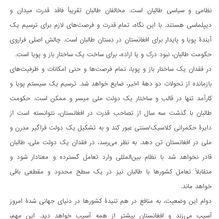
نظامی و سیاسی طالبان است. مخالفان طالبان تقریباً فاقد قدرت میدان و
دیپلماسی‌ هستند. با این نگاه، تمام قدرت و فرصت‌های لازم برای ترسیم یک
آیندۀ پویا و پایدار برای افغانستان در دستان طالبان است. چالش اصلی فراروی
حکومت طالبان، نبود درک و یا اراده، برای ساخت یک ساختار باز و پویا است.
در فقدان یک ساختار باز و پویا، تمام فرصت‌ها و حتی امکانات و ظرفیت‌های
بازمانده از تحولات دو دهۀ اخیر، ضایع خواهد شد. ترسیم یک سیستم پویا و
کارآمد تنها در قالب و ساختار یک دولت ملی میسر و ممکن است. حکومت
طالبان با گذشت سه سال از تصاحب قدرت در افغانستان، نتوانسته است از
دایرۀ حکمرانی کلاسیک/سنتی عبور کند و به تشکیل یک دولت فراگیر مدرن و
ملی در افغانستان تن دهد. به نظر می‌رسد، در فقدان یک دولت ملی، طالبان
قادر نخواهد شد با نظام بین‌المللی وارد تعامل گسترده و معنادار شود و
متقابلاً تعامل کشورها با طالبان نیز در یک سطح محدود و مقطعی باقی
خواهد ماند.
دوام این وضعیت، به منافع در هم تنیدۀ کشورها در دنیای جهانی شدۀ امروز
آسیب می‌زند و افغانستان بیشتر از همه آسیب خواهد دید. این مهم،