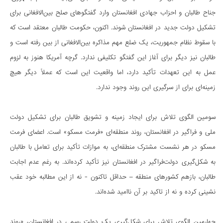
جناح طالبان و احزاب جهادی افغانستان وارد گفتگوهای صلح بین‌الافغانی برای
تشکیل دولت جدید در افغانستان شوند. اکنون، حکومت طالبان معتقد است که
با سقوط نظام جمهوریت، یک ضلع مهم مذاکره بین‌الافغانی از بین رفته است و
طالبان نیز دیگر برای آغاز این گفتگو تکلیفی ندارد. گرچه آمریکا هنوز به لزوم
عمل به این تعهدات تأکید دارد، اما واقعیت این است که عملاً دیگر هیچ
زمینه‌ای برای از سرگیری این روند وجود ندارد.
سومین الگوی تلاش برای ایجاد زمینه و تشویق طالبان برای تشکیل دولت
ملی و فراگیر در افغانستان، روند منطقه‌ای «فرمت مسکو» است. اعضای فرمت
مسکو در هر نشست مشترک منطقه‌ای، به موازات تأکید برای تعامل با طالبان
به شکل‌گیری دولت‌فراگیر در افغانستان نیز تأکید کرده‌اند. به رغم عدم اجابت
طالبان، بازهم کشورهای منطقه – حداقل تاکنون - نه از این مطالبه خود عقب
نشینی کرده و نه از تاکید بر آن ناامید شده‌اند.
چهارمین الگوی تلاش برای شکل‌گیری یک دولت رسمی در افغانستان، «روند