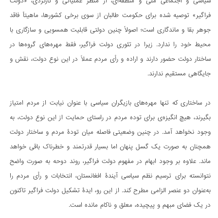
سیاسی و اجتماعی ملی و منطقه‌ای، از منظر عملیاتی و کارکردی، «دولت
فراگیر» توصیه شده برای حکومت طالبان از سوی برخی کشورها، ماهیتاً فاقد
جوهر بقا و ماندگاری است؛ اصولاً چنین دولتی قابلیت همسویی و سازگاری با
محیط خود را ندارد. زیرا در تئوری دولت فراگیر، فقط مهره‌های گروه‌ها در
ساختار دولت حضور دارند و اراده و رأی مردم عملاً در این نوع دولت، نقش و
جایگاهی مستقیم ندارند.
در ساختاری که تنها مهره‌های بازیگران سیاسی با عنوان نیابت از مردم امتیاز
بگیرند، هیچ انگیزه‌ی برای توده مردم در راستای حمایت از این نوع دولت، به
وجود نخواهد آمد. در چنین وضعیتی فاصله میان تودۀ مردم و ساختار دولت
همچنان به صورت یک گسل پنهان اما بسیار قدرتمند و خطرناک باقی خواهد
ماند. علاوه بر وجود ابهام در مفهوم دولت فراگیر، روند دوحه به صورت واضح
نتوانسته برای ترسیم نظم سیاسی آیندۀ افغانستان، انتخابات و رأی مردم را
به‌عنوان دو عنصر الزامی مطرح کند. از این رو، ایدۀ تشکیل دولت فراگیر تاکنون
در یک فضای مبهم و پیچیده، معلق و ناکام مانده است.