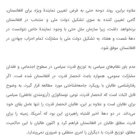
علاوه براین، روند دوحه حتی به فرض تعیین نمایندۀ ویژه برای افغانستان،
گامی تعیین کننده به سوی تشکیل دولت ملی و منتخب در افغانستان
برنخواهد داشت، زیرا سازمان ملل حتی با وجود نمایندۀ خاص نتوانست در
دهۀ شصت و هفتاد به تشکیل دولت ملی با مشارکت تمام احزاب جهادی در
افغانستان موفق شود.
عدم باور نظام‌های سیاسی به توزیع قدرت سیاسی در سطوح اجتماعی و فقدان
مشارکت عمومی، همواره باعث انحصار قدرت در افغانستان شده است. اگر
رفتارشناسی طالبان با رویکرد جامعه‌شناختی مورد مطالعه قرار گیرد، به وضوح
قابل اثبات است که انحصار قدرت، نوعی نوستالوژی (آرزومندی عاطفی) سیاسی
برای طالبان است و علاوه بر این، طالبان انحصار قدرت را تنها عامل بقای خود
می‌داند. در دو دهۀ اخیر اشتباه راهبردی این بود که آمریکا، زمینه را برای
قدرت مطلق طالبان در افغانستان فراهم کرد و اکنون طالبان با این حاکمیت
مطلق، توزیع قدرت با دیگران را امری منطقی و ضروری نمی‌پندارد.