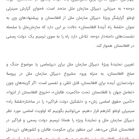
دوحه» به میزبانی دبیرکل سازمان ملل متحد است. فحوای گزارش سینرلی
اوغلو گزارشگر ویژۀ دبیرکل سازمان ملل از افغانستان و پیشنهادهای وی به
عنوان «نقشۀ راه آیندۀ افغانستان» دلالت بر این دارد که سازمان‌ملل با سلسله‌
نشست‌های دامنه‌دار دوحه، تلاش دارد راه را به سوی ترسیم یک دولت رسمی
در افغانستان هموار کند.
تعیین نمایندۀ ویژۀ دبیرکل سازمان ملل برای دیپلماسی یا موضوع جنگ و
صلح افغانستان، به منزله ورود مشروع دبیرکل سازمان ملل در پروسۀ
دولت‌سازی آینده برای افغانستان، قابل تلقی و تفسیر است. اگر گزینه‌های چون
«تعامل جهان با افغانستان تحت حاکمیت طالبان»، «خروج افغانستان از انزوا»،
«تأمین حقوق اساسی زنان» و «تشکیل دولت فراگیر» را در ساختار«نقشۀ راه»
سینیرلی اوغلو کنارهم قرار دهیم، می‌توانیم بگوییم که اولویت‌ اساسی مورد نظر
دبیرکل سازمان ملل و نمایندۀ ویژه را همانا ترسیم دولت رسمی و فراگیر در
افغانستان شکل می‌دهد. این منظور برای حکومت طالبان و کشورهای ذی‌دخل
در قضایای افغانستان نیز واضح و مبرهن است. به همین دلیل است که