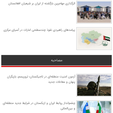
اثرگذاری مهاجرین بازگشته از ایران بر شیعیان افغانستان
پیامدهای راهبردی نفوذ چندسطحی امارات در آسیای مرکزی
مصاحبه
آزمون امنیت منطقه‌ای در تاجیکستان؛ تروریسم، بازیگران
پنهان و معادلات جدید
چشم‌انداز روابط ایران و ازبکستان در شرایط جدید منطقه‌ای
و بین‌المللی