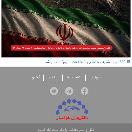
🟥 530مین نشریه تخصصی "مطالعات شرق" منتشر شد.
'
پيوندها
ارتباط با ما
دربارۀ ما
آرشيو
نقل و نشر مطالب با ذکر منبع آزاد است