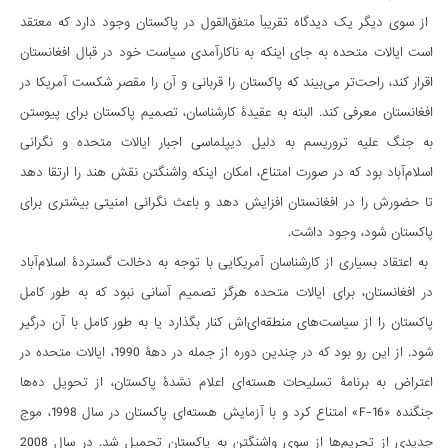
از سوی دیگر یک دیدگاه تقریباً متفق‌القول در پاکستان وجود دارد که معتقد
است ایالات متحده به جای اینکه به ناکارآمدی سیاست خود در قبال افغانستان
اقرار کند، راحت‌تر می‌بیند که پاکستان را قربانی و آن را مقصر شکست آمریکا در
افغانستان معرفی کند. البته به عقیدۀ کارشناسان، تصمیم پاکستان برای پیوستن
به جنگ علیه تروریسم به دلیل دیپلماسی اجبار ایالات متحده و نگرانی
اسلام‌آباد بود که در صورت امتناع، امکان اینکه واشنگتن نقش هند را ارتقا دهد
تا حضورش را در افغانستان افزایش دهد و باعث نگرانی امنیتی بیشتری برای
پاکستان شود، وجود داشت.
به اعتقاد بسیاری از کارشناسان آمریکایی با توجه به دخالت گستردۀ اسلام‌آباد
در افغانستان، برای ایالات متحده هرگز تصمیم آسانی نبود که به طور کامل
پاکستان را از سیاست‌های منطقه‌ای‌اش کنار بگذارد یا به طور کامل با آن درگیر
شود. از این رو بود که در چندین دوره از جمله در دهۀ 1990، ایالات متحده در
اعتراض به برنامۀ تسلیحات هسته‌ای اعلام نشدۀ پاکستان، از تحویل ده‌ها
جنگنده «F-16» امتناع کرد و با آزمایش هسته‌ای پاکستان در سال 1998، موج
جدیدی از تحریم‌ها از سوی واشنگتن به پاکستان تحمیل شد. در سال 2008