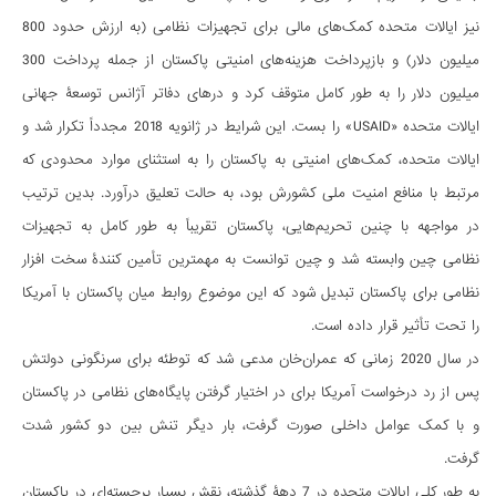
نیز ایالات متحده کمک‌های مالی برای تجهیزات نظامی (به ارزش حدود 800
میلیون دلار) و بازپرداخت هزینه‌های امنیتی پاکستان از جمله پرداخت 300
میلیون دلار را به طور کامل متوقف کرد و درهای دفاتر آژانس توسعۀ جهانی
ایالات متحده «USAID» را بست. این شرایط در ژانویه 2018 مجدداً تکرار شد و
ایالات متحده، کمک‌های امنیتی به پاکستان را به استثنای موارد محدودی که
مرتبط با منافع امنیت ملی کشورش بود، به حالت تعلیق درآورد. بدین ترتیب
در مواجهه با چنین تحریم‌هایی، پاکستان تقریباً به طور کامل به تجهیزات
نظامی چین وابسته شد و چین توانست به مهمترین تأمین کنندۀ سخت افزار
نظامی برای پاکستان تبدیل شود که این موضوع روابط میان پاکستان با آمریکا
را تحت تأثیر قرار داده است.
در سال 2020 زمانی که عمران‌خان مدعی شد که توطئه برای سرنگونی دولتش
پس از رد درخواست آمریکا برای در اختیار گرفتن پایگاه‌های نظامی در پاکستان
و با کمک عوامل داخلی صورت گرفت، بار دیگر تنش بین دو کشور شدت
گرفت.
به طور کلی ایالات متحده در 7 دهۀ گذشته، نقش بسیار برجسته‌ای در پاکستان