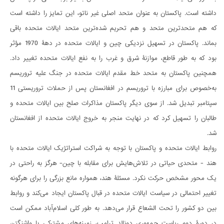
داشته است. پاکستان به عنوان متحد اصلی غیر ناتو، این تمایز را داشته است
که هم متحدترین متحد و هم تحریم ‌شده‌ترین متحد ایالات متحده باقی
بماند. پاکستان در تسهیل نزدیکی چین و ایالات متحده در دهۀ 1970 مؤثر
بود که به طور قاطع، موازنۀ شرق و غرب را به نفع ایالات متحده تغییر داد.
همچنین پاکستان به متحد خط مقدم ایالات متحده در جنگ علیه تروریسم
به‌خصوص برای مبارزه با تروریسم در افغانستان پس از حملات تروریستی 11
سپتامبر تبدیل شد. از سوی دیگر پاکستان مذاکرات صلح بین ایالات متحده و
طالبان را تسهیل کرد که در نهایت منجر به خروج ایالات متحده از افغانستان
شد.
روابط ایالات متحده و پاکستان با توجه به شراکت استراتژیک ایالات متحده با
هند - متحدی حیاتی در تلاش‌هایش برای مقابله با چین- هرگز به راحتی در
یک محور مشخص حرکت نکرد. مسئلۀ هند، همواره مانع بزرگی را برای هرگونه
تغییر احتمالی در سیاست ایالات متحده در قبال پاکستان ایجاد می‌کند و روابط
بین دو کشور را تحت الشعاع قرار می‌دهد. به طور کلی اسلام‌آباد ممکن است
در دورۀ دوم ریاست جمهوری دونالد ترامپ، زمینه‌های مشترکی با واشنگتن