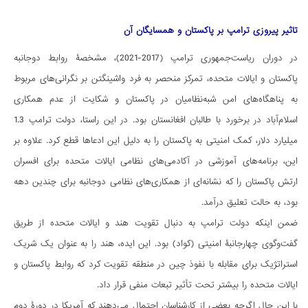
تاثیر پیروزی ترامپ بر پاکستان و همسایگان آن
در دوران ریاست‌جمهوری ترامپ (2017-2021)، مشخصۀ روابط دوجانبه
پاکستان و ایالات متحده، تمرکز منحصر به فرد واشینگتن بر نگرانی‌های مربوط
به پناهگاه‌های امن شبه‌نظامیان در پاکستان و شکایت از عدم همکاری
اسلام‌آباد در برخورد با طالبان افغانستان بود. در این راستا، دولت ترامپ 1.3
میلیارد دلار، کمک امنیتی به پاکستان را به دلیل این ادعاها قطع کرد. علاوه بر
این، برنامه‌های آموزشی در آکادمی‌های نظامی ایالات متحده برای افسران
ارتش پاکستان را که نشانه‌ای از همکاری‌های نظامی دوجانبه برای چندین دهه
بود، به حالت تعلیق درآمد.
ضمن اینکه دولت ترامپ به دنبال تقویت هند و ایالات متحده از طریق
گفت‌وگوی چهارجانبۀ امنیتی (کواد) بود. این ایده، هند را به عنوان یک شریک
استراتژیک برای مقابله با نفوذ چین در منطقه تقویت کرد که روابط پاکستان و
ایالات متحده را بیشتر تحت تأثیر تبعات منفی قرار داد.
با این حال اگرچه بعضی از کارشناسان احتمال می‌دهند که آمریکا در دورۀ دوم