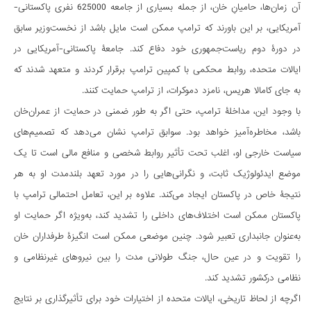
آن زمان‌ها، حامیانِ خان، از جمله بسیاری از جامعه 625000 نفری پاکستانی-
آمریکایی، بر این باورند که ترامپ ممکن است مایل باشد از نخست‌وزیر سابق
در دورۀ دوم ریاست‌جمهوری خود دفاع کند. جامعۀ پاکستانی-آمریکایی در
ایالات متحده، روابط محکمی با کمپین ترامپ برقرار کردند و متعهد شدند که
به جای کامالا هریس، نامزد دموکرات، از ترامپ حمایت کنند.
با وجود این، مداخلۀ ترامپ، حتی اگر به طور ضمنی در حمایت از عمران‌خان
باشد، مخاطره‌آمیز خواهد بود. سوابق ترامپ نشان می‌دهد که تصمیم‌های
سیاست خارجی او، اغلب تحت تأثیر روابط شخصی و منافع مالی است تا یک
موضع ایدئولوژیک ثابت، و نگرانی‌هایی را در مورد تعهد بلندمدت او به هر
نتیجۀ خاص در پاکستان ایجاد می‌کند. علاوه بر این، تعامل احتمالی ترامپ با
پاکستان ممکن است اختلاف‌های داخلی را تشدید کند، به‌ویژه اگر حمایت او
به‌عنوان جانبداری تعبیر شود. چنین موضعی ممکن است انگیزۀ طرفداران خان
را تقویت و در عین حال، جنگ طولانی مدت را بین نیروهای غیرنظامی و
نظامی درکشور تشدید کند.
اگرچه از لحاظ تاریخی، ایالات متحده از اختیارات خود برای تأثیرگذاری بر نتایج