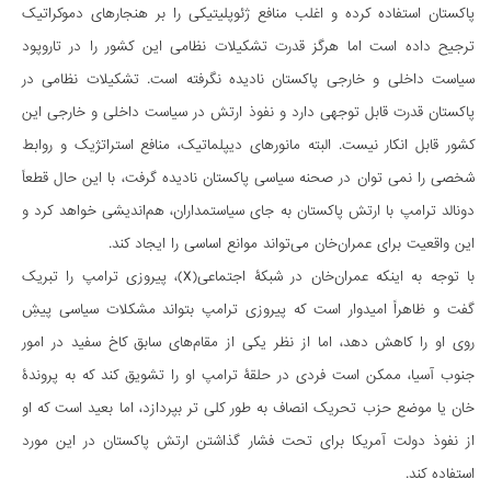
پاکستان استفاده کرده و اغلب منافع ژئوپلیتیکی را بر هنجارهای دموکراتیک
ترجیح داده است اما هرگز قدرت تشکیلات نظامی این کشور را در تاروپود
سیاست داخلی و خارجی پاکستان نادیده نگرفته است. تشکیلات نظامی در
پاکستان قدرت قابل توجهی دارد و نفوذ ارتش در سیاست داخلی و خارجی این
کشور قابل انکار نیست. البته مانورهای دیپلماتیک، منافع استراتژیک و روابط
شخصی را نمی توان در صحنه سیاسی پاکستان نادیده گرفت، با این حال قطعاً
دونالد ترامپ با ارتش پاکستان به جای سیاستمداران، هم‌اندیشی خواهد کرد و
این واقعیت برای عمران‌خان می‌تواند موانع اساسی را ایجاد کند.
با توجه به اینکه عمران‌خان در شبکۀ اجتماعی(X)، پیروزی ترامپ را تبریک
گفت و ظاهراً امیدوار است که پیروزی ترامپ بتواند مشکلات سیاسی پیشِ
‌روی او را کاهش دهد، اما از نظر یکی از مقام‌های سابق کاخ سفید در امور
جنوب آسیا، ممکن است فردی در حلقۀ ترامپ او را تشویق کند که به پروندۀ
خان یا موضع حزب تحریک انصاف به طور کلی تر بپردازد، اما بعید است که او
از نفوذ دولت آمریکا برای تحت فشار گذاشتن ارتش پاکستان در این مورد
استفاده کند.