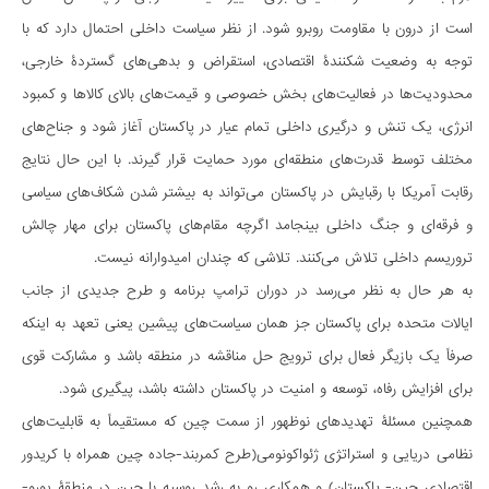
است از درون با مقاومت روبرو شود. از نظر سیاست داخلی احتمال دارد که با
توجه به وضعیت شکنندۀ اقتصادی، استقراض و بدهی‌های گستردۀ خارجی،
محدودیت‌ها در فعالیت‌های بخش خصوصی و قیمت‌های بالای کالاها و کمبود
انرژی، یک تنش و درگیری داخلی تمام عیار در پاکستان آغاز شود و جناح‌های
مختلف توسط قدرت‌های منطقه‌ای مورد حمایت قرار گیرند. با این حال نتایج
رقابت آمریکا با رقبایش در پاکستان می‌تواند به بیشتر شدن شکاف‌های سیاسی
و فرقه‌ای و جنگ داخلی بینجامد اگرچه مقام‌های پاکستان برای مهار چالش
تروریسم داخلی تلاش می‌کنند. تلاشی که چندان امیدوارانه نیست.
به هر حال به نظر می‌رسد در دوران ترامپ برنامه و طرح جدیدی از جانب
ایالات متحده برای پاکستان جز همان سیاست‌های پیشین یعنی تعهد به اینکه
صرفاً یک بازیگر فعال برای ترویج حل مناقشه در منطقه باشد و مشارکت قوی
برای افزایش رفاه، توسعه و امنیت در پاکستان داشته باشد، پیگیری شود.
همچنین مسئلۀ تهدیدهای نوظهور از سمت چین که مستقیماً به قابلیت‌های
نظامی دریایی و استراتژی ژئواکونومی(طرح کمربند-جاده چین همراه با کریدور
اقتصادی چین- پاکستان) و همکاری رو به رشد روسیه با چین در منطقۀ یورو-