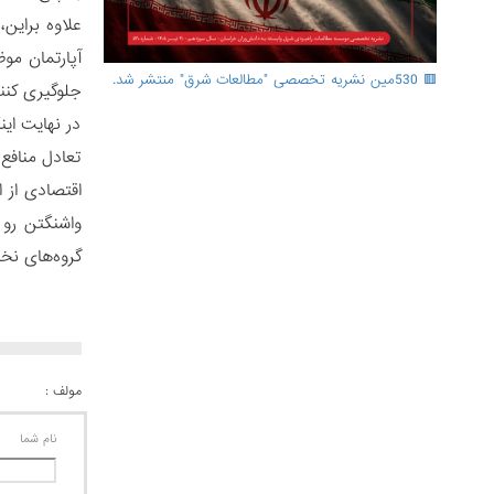
علاوه براین
🟥 530مین نشریه تخصصی "مطالعات شرق" منتشر شد.
جلوگیری کنن
در نهایت ای
تعادل منافع
اقتصادی از 
واشنگتن رو 
گروه‌های نخب
مولف :
نام شما