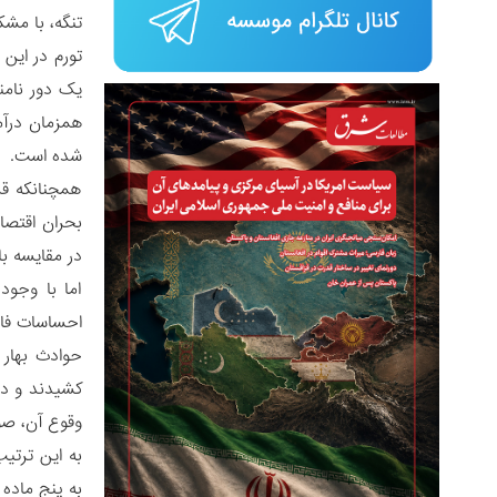
تنگه، با مشکلاتی مواجه شده است 
یک دور نامن
همزمان درآم
شده است.
همچنانکه قز
بحران اقتصا
در مقایسه با
اما با وجو
احساسات فاجع
حوادث بهار 
کشیدند و در
وقوع آن، صو
به این ترتی
به پنج ماده و 19 قانون این کشور وارد می‌کند که بر اساس آن مسئولین برای جنایات مربوط به تروریسم و افراط