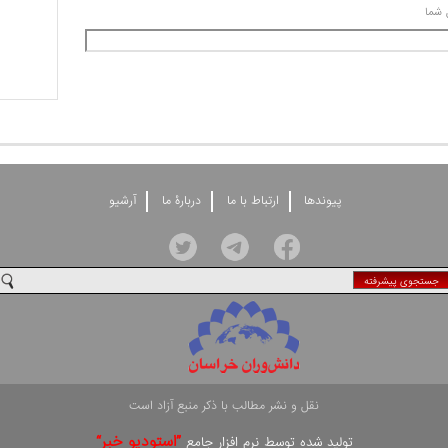
 شما
پيوندها
ارتباط با ما
دربارۀ ما
آرشيو
جستجوی پيشرفته
نقل و نشر مطالب با ذکر منبع آزاد است
”استوديو خبر“
توليد شده توسط نرم افزار جامع