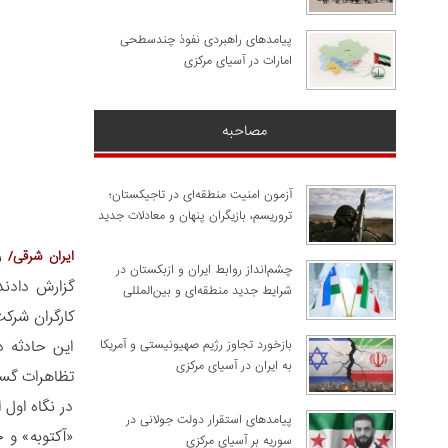
پیامدهای راهبردی نفوذ چندسطحی
امارات در آسیای مرکزی
مصاحبه
آزمون امنیت منطقه‌ای در تاجیکستان؛
تروریسم، بازیگران پنهان و معادلات جدید
رس
ایران شرقی/
چشم‌انداز روابط ایران و ازبکستان در
شرایط جدید منطقه‌ای و بین‌المللی
کارگران شرکت‌های ن
این حادثه د
​بازخورد تجاوز رژیم صهیونیستی و آمریکا
به ایران در آسیای مرکزی
تظاهرات گستر
در نگاه اول
پیامدهای استقرار دولت جولانی در
«آکتوبه» و 
سوریه بر آسیای مرکزی