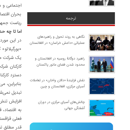
اجتماعی و س
بحران اقتصاد
ترجمه
ریاست جمهور
اما تا چه ح
نگاهی به روند تحول و راهبردهای
در این مورد
عملیاتی «داعش خراسان» در افغانستان
«بورگیلائو»
یک شرکت محد
راهبرد دوگانۀ روسیه در افغانستان و
محدود شدن فضای مانور پاکستان
کارکنان شرکت
دستزد کارکنان شرکت‌های نفتی حدود 2 بر
نقش فزایندۀ «دالان واخان» در تعاملات
بنابراین، م
آسیای مرکزی، افغانستان و چین
تبدیل نمی‌ش
افزایش تنش‌
چالش‌های آسیای مرکزی در دوران
آشفتگی جهانی
به اقتصاد، 
فعلی قزاقست