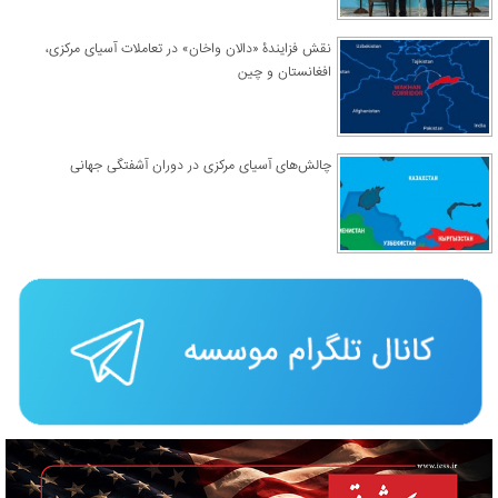
نقش فزایندۀ «دالان واخان» در تعاملات آسیای مرکزی،
افغانستان و چین
چالش‌های آسیای مرکزی در دوران آشفتگی جهانی