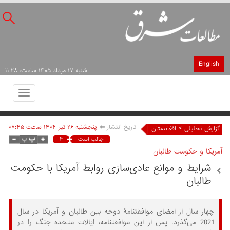
English
شنبه ۱۷ مرداد ۱۴۰۵ ساعت: ۱۱:۲۸
Toggle
avigation
تاریخ انتشار
پنجشنبه ۲۶ تير ۱۴۰۴ ساعت ۰۷:۴۵
>
گزارش تحلیلی
افغانستان
۳
جالب است
آمریکا و حکومت طالبان
شرایط و موانع عادی‌سازی روابط آمریکا با حکومت
طالبان
چهار سال از امضای موافقتنامۀ دوحه بین طالبان و آمریکا در سال
2021 می‌گذرد. پس از این موافقتنامه، ایالات متحده جنگ را در