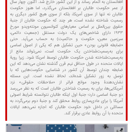
افغانستان به اتمام رساند و از این کشور خارج شد. اکنون چهار سال
از عمر حکومت طالبان بر افغانستان می‌گذرد، اما هنوز حکومت
طالبان نه تنها از سوی آمریکا، بلکه از سوی هیچ کشور دیگری به
رسمیت شناخته نشده است، هر چند که حکومت طالبان از جنبۀ
حقوق بین‌الملل بر اساس معیارهای کنوانسیون مونته‌ویدو مورخ
۱۹۳۳ دارای شاخص‌های یک دولت مستقل (جمعیت دائمی،
سرزمین معین، حکومت و حاکمیت) به حساب می‌آید. حتی
«ضابطه قانونی‌ بودن» حین تشکیل هم که یکی از اصول اساسی
برای به‌رسمیت‌شناختن یک حکومت است، نمی‌تواند مانع از
به‌رسمیت‌شناخته شدن حکومت طالبان توسط امریکا شود. زیرا رویۀ
ایالات متحده در طول حداقل نیم قرن گذشته نشان می‌دهد که این
ضابطه چندان توسط آن کشور در شناسایی حکومت‌هایی که با
توسل به زور تشکیل شده‌اند، لحاظ نشده است. این مسئله
نشان‌دهندۀ وجود موانع فراتر از «ملاحظات حقوقی» نزد
آمریکایی‌ها، برای به رسمیت شناختن طالبان است که به نظر می‌رسد
دو جنبۀ اساسی دارد؛ جنبۀ اول اینکه طالبان نتوانسته شرایط اصولی
آمریکا را برای عادی‌سازی روابط محقق کند و جنبۀ دوم برمی‌گردد به
مسائلی در داخل خود حکومت طالبان که اجازه نمی‌دهد ایالات
متحده با آن روابط عادی برقرار کند.