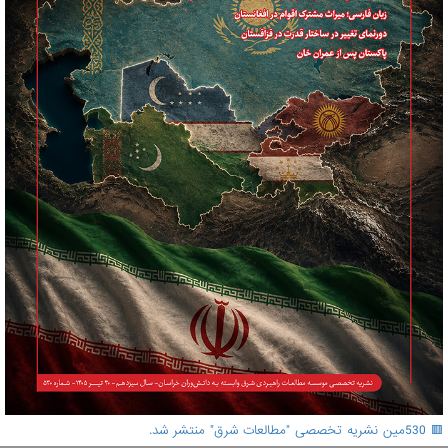
🟥 530مین نشریه تخصصی "مطالعات شرق" منتشر شد.