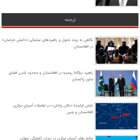
ترجمه
نگاهی به روند تحول و راهبردهای عملیاتی «داعش خراسان»
در افغانستان
راهبرد دوگانۀ روسیه در افغانستان و محدود شدن فضای
مانور پاکستان
نقش فزایندۀ «دالان واخان» در تعاملات آسیای مرکزی،
افغانستان و چین
چالش‌های آسیای مرکزی در دوران آشفتگی جهانی