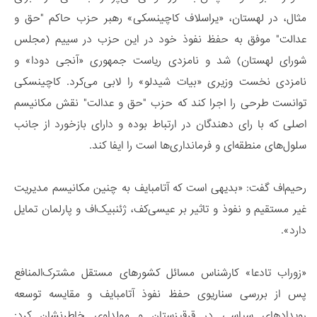
مثال، در لهستان، «یراسلاف کاچینسکی» رهبر حزب حاکم "حق و
عدالت" موفق به حفظ نفوذ خود در این حزب در سییم (مجلس
شورای لهستان) شد و نامزدی ریاست جمهوری «آنجی دودا» و
نامزدی نخست وزیری «بیات شیدلو» را لابی می‌کرد. کاچینسکی
توانست طرحی را اجرا کند که حزب "حق و عدالت" نقش مکانیسم
اصلی که با رای دهندگان در ارتباط بوده و دارای بازخورد از جانب
سلول‌های منطقه‌ای و فرمانداری‌ها است را ایفا کند.
رحیم‌اف گفت: «بدیهی است که آتامبایف به چنین مکانیسم مدیریت
غیر مستقیم و نفوذ و تاثیر بر عیسی‌کف، ژئنبیک‌اف و پارلمان تمایل
دارد».
«زوراب تادعا» کارشناس مسائل کشورهای مستقل مشترک‌المنافع
پس از بررسی سناریوی حفظ نفوذ آتامبایف و مقایسه توسعه
رویدادهای سیاسی در قرقیزستان و مولداوی خاطرنشان کرد: