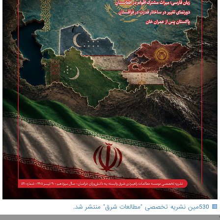
🟥 530مین نشریه تخصصی "مطالعات شرق" منتشر شد.
'