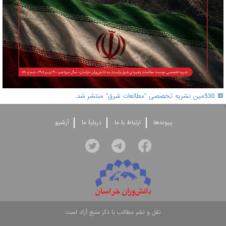
🟥 530مین نشریه تخصصی "مطالعات شرق" منتشر شد.
'
پيوندها
ارتباط با ما
دربارۀ ما
آرشيو
نقل و نشر مطالب با ذکر منبع آزاد است