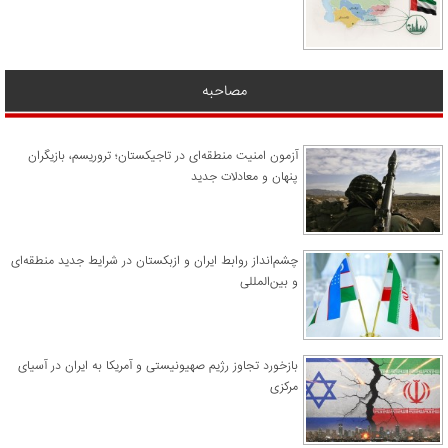
مصاحبه
آزمون امنیت منطقه‌ای در تاجیکستان؛ تروریسم، بازیگران
پنهان و معادلات جدید
چشم‌انداز روابط ایران و ازبکستان در شرایط جدید منطقه‌ای
و بین‌المللی
​بازخورد تجاوز رژیم صهیونیستی و آمریکا به ایران در آسیای
مرکزی