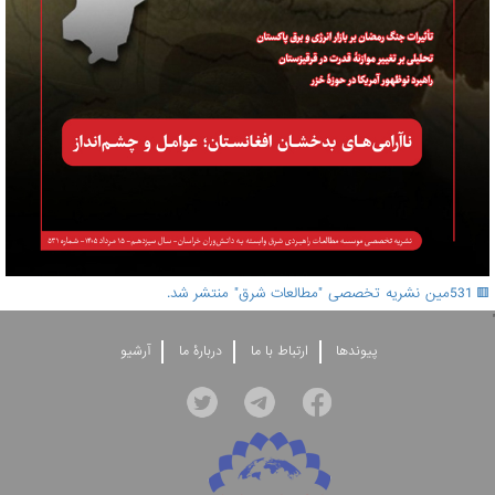
🟥 531مین نشریه تخصصی "مطالعات شرق" منتشر شد.
'
پيوندها
ارتباط با ما
دربارۀ ما
آرشيو