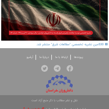
🟥 530مین نشریه تخصصی "مطالعات شرق" منتشر شد.
'
پيوندها
ارتباط با ما
دربارۀ ما
آرشيو
نقل و نشر مطالب با ذکر منبع آزاد است