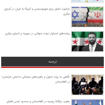
​بازخورد تجاوز رژیم صهیونیستی و آمریکا به ایران در آسیای
مرکزی
پیامدهای استقرار دولت جولانی در سوریه بر آسیای مرکزی
ترجمه
نگاهی به روند تحول و راهبردهای عملیاتی «داعش خراسان»
در افغانستان
راهبرد دوگانۀ روسیه در افغانستان و محدود شدن فضای