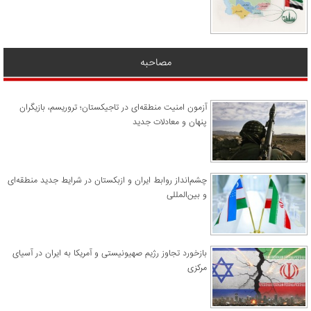
مصاحبه
آزمون امنیت منطقه‌ای در تاجیکستان؛ تروریسم، بازیگران
پنهان و معادلات جدید
چشم‌انداز روابط ایران و ازبکستان در شرایط جدید منطقه‌ای
و بین‌المللی
​بازخورد تجاوز رژیم صهیونیستی و آمریکا به ایران در آسیای
مرکزی