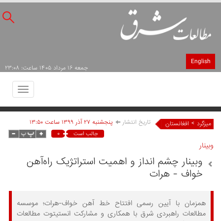
English
جمعه ۱۶ مرداد ۱۴۰۵ ساعت: ۲۳:۰۸
Toggle
avigation
تاریخ انتشار
پنجشنبه ۲۷ آذر ۱۳۹۹ ساعت ۱۳:۵۰
>
میزگرد
افغانستان
۰
جالب است
وبینار
وبینار چشم انداز و اهمیت استراتژیک راه‌آهن
خواف - هرات
همزمان با آیین رسمی افتتاح خط آهن خواف-هرات؛ موسسه
مطالعات راهبردی شرق با همکاری و مشارکت انستیتوت مطالعات