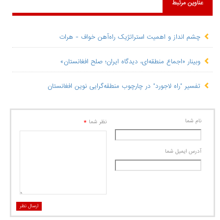
عناوین مرتبط
چشم انداز و اهميت استراتژيک راه‌آهن خواف - هرات
وبینار «اجماع منطقه‌ای، دیدگاه ایران؛ صلح افغانستان»
تفسیر "راه لاجورد" در چارچوب منطقه‌گرایی نوین افغانستان
نام شما
*
نظر شما
آدرس ايميل شما
ارسال نظر