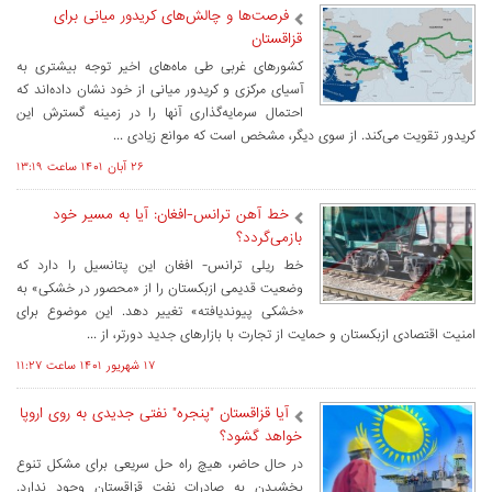
فرصت‌ها و چالش‌های کریدور میانی برای
قزاقستان
کشورهای غربی طی ماه‌های اخیر توجه بیشتری به
آسیای مرکزی و کریدور میانی از خود نشان داده‌اند که
احتمال سرمایه‌گذاری آنها را در زمینه گسترش این
کریدور تقویت می‌کند. از سوی دیگر، مشخص است که موانع زیادی ...
۲۶ آبان ۱۴۰۱ ساعت ۱۳:۱۹
خط آهن ترانس-افغان: آیا به مسیر خود
بازمی‌گردد؟
خط ریلی ترانس- افغان این پتانسیل را دارد که
وضعیت قدیمی ازبکستان را از «محصور در خشکی» به
«خشکی پیوندیافته» تغییر دهد. این موضوع برای
امنیت اقتصادی ازبکستان و حمایت از تجارت با بازارهای جدید دورتر، از ...
۱۷ شهريور ۱۴۰۱ ساعت ۱۱:۲۷
آیا قزاقستان "پنجره" نفتی جدیدی به روی اروپا
خواهد گشود؟
در حال حاضر، هیچ راه حل سریعی برای مشکل تنوع
بخشیدن به صادرات نفت قزاقستان وجود ندارد.