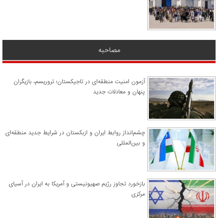
مصاحبه
آزمون امنیت منطقه‌ای در تاجیکستان؛ تروریسم، بازیگران
پنهان و معادلات جدید
چشم‌انداز روابط ایران و ازبکستان در شرایط جدید منطقه‌ای
و بین‌المللی
​بازخورد تجاوز رژیم صهیونیستی و آمریکا به ایران در آسیای
مرکزی