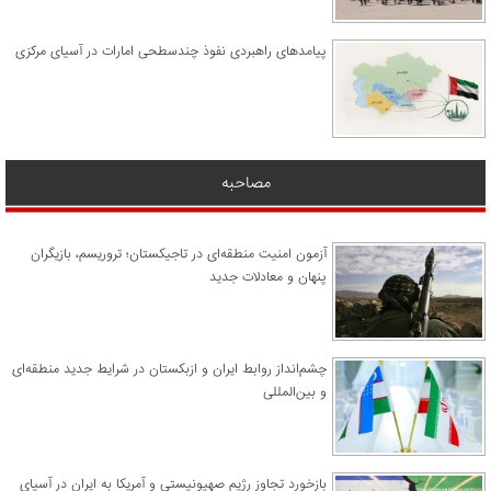
پیامدهای راهبردی نفوذ چندسطحی امارات در آسیای مرکزی
مصاحبه
آزمون امنیت منطقه‌ای در تاجیکستان؛ تروریسم، بازیگران
پنهان و معادلات جدید
چشم‌انداز روابط ایران و ازبکستان در شرایط جدید منطقه‌ای
و بین‌المللی
​بازخورد تجاوز رژیم صهیونیستی و آمریکا به ایران در آسیای