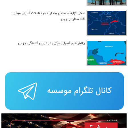
نقش فزایندۀ «دالان واخان» در تعاملات آسیای مرکزی،
افغانستان و چین
چالش‌های آسیای مرکزی در دوران آشفتگی جهانی