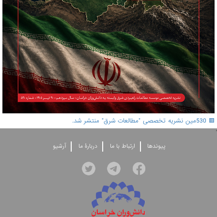
🟥 530مین نشریه تخصصی "مطالعات شرق" منتشر شد.
'
پيوندها
ارتباط با ما
دربارۀ ما
آرشيو