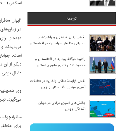
اسلامی) - صو
ترجمه
"ایوان سافرا
در زمان‌های
نگاهی به روند تحول و راهبردهای
دیده و برای
عملیاتی «داعش خراسان» در افغانستان
می‌دیدند و 
است. جوانا
راهبرد دوگانۀ روسیه در افغانستان و
دیگر از آن 
محدود شدن فضای مانور پاکستان
دنبال نوعی 
نقش فزایندۀ «دالان واخان» در تعاملات
آسیای مرکزی، افغانستان و چین
وی همچنین م
می‌گیرد. تب
چالش‌های آسیای مرکزی در دوران
آشفتگی جهانی
سافرانچوک ه
برای منطقی 