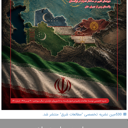
🟥 530مین نشریه تخصصی "مطالعات شرق" منتشر شد.
'