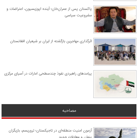
پاکستان پس از عمران‌خان؛ آینده اپوزیسیون، اعتراضات و
مشروعیت سیاسی
اثرگذاری مهاجرین بازگشته از ایران بر شیعیان افغانستان
پیامدهای راهبردی نفوذ چندسطحی امارات در آسیای مرکزی
مصاحبه
آزمون امنیت منطقه‌ای در تاجیکستان؛ تروریسم، بازیگران
پنهان و معادلات جدید