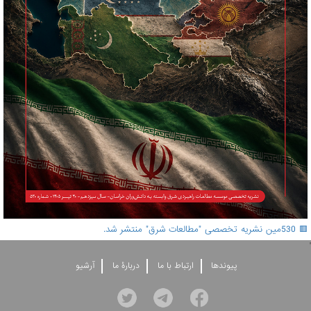
🟥 530مین نشریه تخصصی "مطالعات شرق" منتشر شد.
'
پيوندها
ارتباط با ما
دربارۀ ما
آرشيو