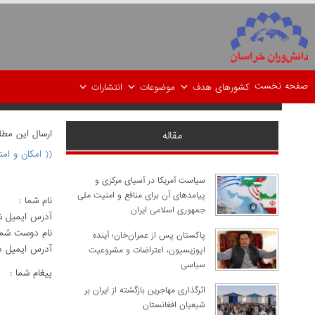
صفحه نخست
کشورهای هدف
موضوعات
انتشارات
ارسال اين مط
مقاله
(( امکان و ام
سیاست آمریکا در آسیای مرکزی و
پیامدهای آن برای منافع و امنیت ملی
نام شما :
جمهوری اسلامی ایران
آدرس ايميل ش
نام دوست شما
پاکستان پس از عمران‌خان؛ آینده
آدرس ايميل د
اپوزیسیون، اعتراضات و مشروعیت
سیاسی
پيغام شما :
اثرگذاری مهاجرین بازگشته از ایران بر
شیعیان افغانستان