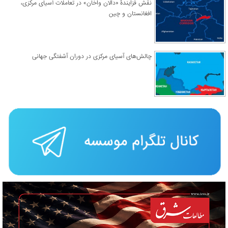
نقش فزایندۀ «دالان واخان» در تعاملات آسیای مرکزی،
افغانستان و چین
چالش‌های آسیای مرکزی در دوران آشفتگی جهانی