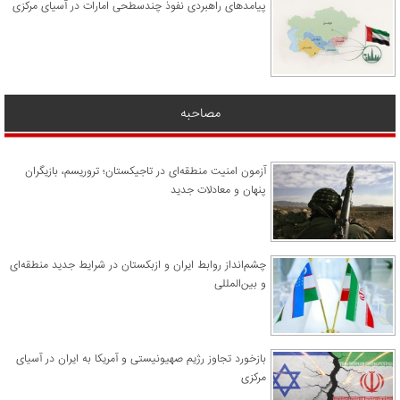
پیامدهای راهبردی نفوذ چندسطحی امارات در آسیای مرکزی
مصاحبه
آزمون امنیت منطقه‌ای در تاجیکستان؛ تروریسم، بازیگران
پنهان و معادلات جدید
چشم‌انداز روابط ایران و ازبکستان در شرایط جدید منطقه‌ای
و بین‌المللی
​بازخورد تجاوز رژیم صهیونیستی و آمریکا به ایران در آسیای
مرکزی