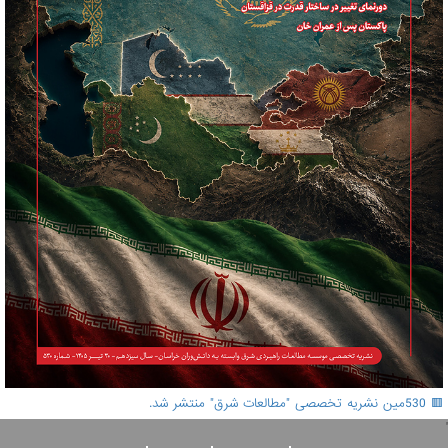
🟥 530مین نشریه تخصصی "مطالعات شرق" منتشر شد.
'