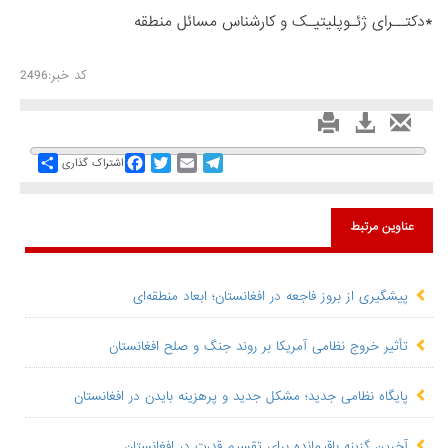
*دکتــرای ژئـوپلیتیـک و کارشناس مسائل منطقه
کد خبر:2496
Share
Facebook
Twitter
Email
Telegram
اشتراک گذاری
عناوین مرتبط
پیشگیری از بروز فاجعه در افغانستان؛ ابعاد منطقه‌ای
تأثیر خروج نظامی آمریکا بر روند جنگ و صلح افغانستان
پایگاه نظامی جدید؛ مشکل جدید و پرهزینه بایدن در افغانستان
آخرین گزینه باقیمانده برای تقسیم قدرت در افغانستان