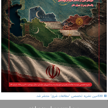
🟥 530مین نشریه تخصصی "مطالعات شرق" منتشر شد.
'