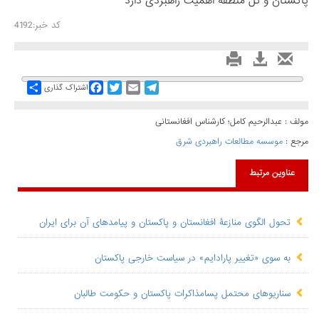
پاکستان و کل منطقه اهمیت راهبردی دارد
کد خبر:4192
Share
Facebook
Twitter
Email
Telegram
اشتراک گذاری
مولف : عبدالرحیم کامل؛ کارشناس افغانستانی
مرجع :
موسسه مطالعات راهبردی شرق
عناوین مرتبط
تحول الگوی منازعۀ افغانستان و پاکستان و پیامدهای آن برای ایران
به سوی «تغییر پارادایم» در سیاست خارجی پاکستان
سناریوهای محتمل پسامذاکرات پاکستان و حکومت طالبان