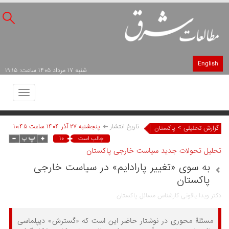
English
شنبه ۱۷ مرداد ۱۴۰۵ ساعت: ۱۹:۱۵
Toggle
avigation
تاریخ انتشار
پنجشنبه ۲۷ آذر ۱۴۰۴ ساعت ۱۰:۴۵
>
گزارش تحلیلی
پاکستان
۱۰
جالب است
تحلیل تحولات جدید سیاست خارجی پاکستان
به سوی «تغییر پارادایم» در سیاست خارجی
پاکستان
دکتر ویدا یاقوتی کارشناس مسائل پاکستان
مسئلۀ محوری در نوشتار حاضر این است که «گسترش» دیپلماسی