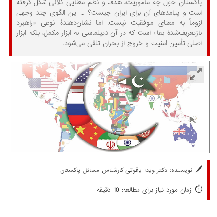
پاکستان حول چه مأموریت، هدف و نظم معنایی کلانی شکل گرفته
است و پیامدهای آن برای ایران چیست؟ … این الگوی چند وجهی
لزوماً به معنای موفقیت نیست، اما نشان‌دهندۀ نوعی «راهبرد
بازتعریف‌شدۀ بقا» است که در آن دیپلماسی نه ابزار مکمل، بلکه ابزار
اصلی تأمین امنیت و خروج از بحران تلقی می‌شود.
🖊️
نویسنده: دکتر ویدا یاقوتی کارشناس مسائل پاکستان
⏱️
زمان مورد نیاز برای مطالعه: 10 دقیقه