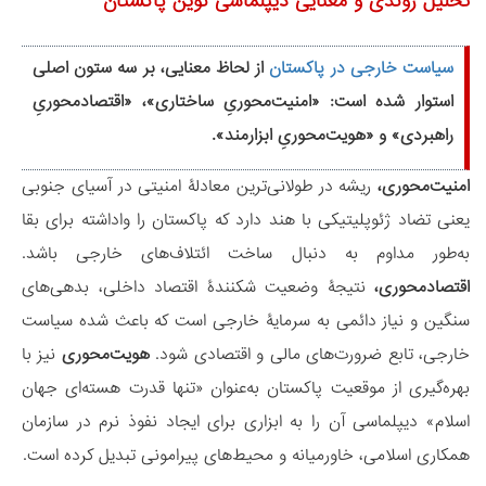
تحلیل روندی و معنایی دیپلماسی نوین پاکستان
سیاست خارجی در پاکستان
از لحاظ معنایی، بر سه ستون اصلی
استوار شده است: «امنیت‌محوریِ ساختاری»، «اقتصادمحوریِ
راهبردی» و «هویت‌محوریِ ابزارمند».
امنیت‌محوری،
ریشه در طولانی‌ترین معادلۀ امنیتی در آسیای جنوبی
یعنی تضاد ژئوپلیتیکی با هند دارد که پاکستان را واداشته برای بقا
به‌طور مداوم به دنبال ساخت ائتلاف‌های خارجی باشد.
اقتصادمحوری،
نتیجۀ وضعیت شکنندۀ اقتصاد داخلی، بدهی‌های
سنگین و نیاز دائمی به سرمایۀ خارجی است که باعث شده سیاست
خارجی، تابع ضرورت‌های مالی و اقتصادی شود.
هویت‌محوری
نیز با
بهره‌گیری از موقعیت پاکستان به‌عنوان «تنها قدرت هسته‌ای جهان
اسلام» دیپلماسی آن را به ابزاری برای ایجاد نفوذ نرم در سازمان
همکاری اسلامی، خاورمیانه و محیط‌های پیرامونی تبدیل کرده است.