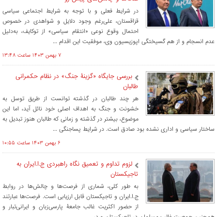
در شرایط فعلی و با توجه به شرایط اجتماعی سیاسی
قزاقستان، علی‌رغم وجود دلایل و شواهدی در خصوص
احتمال وقوع نوعی «انتقام سیاسی» از توکایف، به‌دلیل
عدم انسجام و از هم گسیختگی اپوزیسیون وی، موفقیت این اقدام ...
۷ بهمن ۱۴۰۳ ساعت ۱۳:۴۸
بررسی جایگاه «گزینۀ جنگ» در نظام حکمرانی
طالبان
هر چند طالبان در گذشته توانست از طریق توسل به
خشونت و جنگ به اهداف اصلی خود نائل آید، اما این
موضوع، بیشتر در گذشته و زمانی که طالبان هنوز تبدیل به
ساختار سیاسی و اداری نشده بود صادق است. در شرایط پساجنگی ...
۶ بهمن ۱۴۰۳ ساعت ۱۰:۵۵
لزوم تداوم و تعمیق نگاه راهبردی ج.ا.ایران به
تاجیکستان
به طور کلی، شماری از فرصت‌ها و چالش‌ها در روابط
ج.ا.ایران و تاجیکستان قابل ارزیابی است. فرصت‌ها عبارتند
از حضور اکثریت غالب جامعۀ پارسی‌زبان و ایرانی‌تبار و
همچنین جمعیت غالب مسلمان در تاجیکستان و در ...