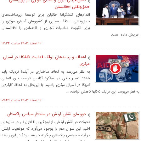
نقش‌آفرینی ایران و آسیای مرکزی در پروژه‌های
حمل‌ونقلی افغانستان
اقدام‌های کنشگرانۀ طالبان برای توسعۀ زیرساخت‌های
حمل‌ونقلی، علاقۀ بسیاری از کشورهای آسیای مرکزی را
برای تقویت مناسبات تجاری و اقتصادی با افغانستان
افزایش داده است.
۱۲ اسفند ۱۴۰۳ ساعت ۱۳:۲۴
اهداف و پیامدهای توقف فعالیت USAID در آسیای
مرکزی
به نظر می‌رسد به لحاظ ساختاری در آیندۀ نزدیک باید
شاهد تغییر جدی در عملکرد آژانس توسعه بین المللی
آمریکا در آسیای مرکزی باشیم. با این‌حال به لحاظ کارکردی
به نظر می‌رسد این فرایند نه‌تنها کاهش نیافته، ...
۱۲ اسفند ۱۴۰۳ ساعت ۰۷:۴۶
دورنمای نقشِ ارتش در ساختارِ سیاسی پاکستان
تحولات در نقش ارتش، از اوجگیری تا افول آن در سال‌های
اخیر، این سوال مهم را بوجود می‌آورد که موقعیتِ ارتش
در آیندۀ سیاسی پاکستان چگونه خواهد بود؟ در این رابطه