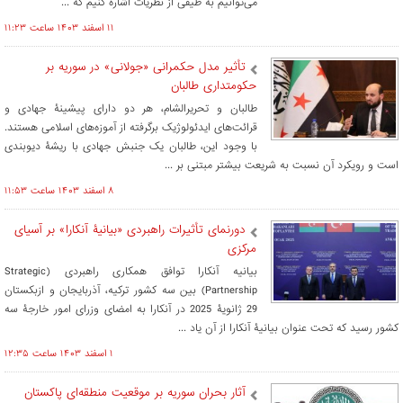
می‌توانیم به طیفی از نظریات اشاره کنیم که ...
۱۱ اسفند ۱۴۰۳ ساعت ۱۱:۲۳
تأثیر مدل حکمرانی «جولانی» در سوریه بر
حکومتداری طالبان
طالبان و تحریرالشام، هر دو دارای پیشینۀ جهادی و
قرائت‌های ایدئولوژیک برگرفته از آموزه‌های اسلامی هستند.
با وجود این، طالبان یک جنبش جهادی با ریشۀ دیوبندی
است و رویکرد آن‌ نسبت به شریعت بیشتر مبتنی بر ...
۸ اسفند ۱۴۰۳ ساعت ۱۱:۵۳
دورنمای تأثیرات راهبردی «بیانیۀ آنکارا» بر آسیای
مرکزی
بیانیه آنکارا توافق همکاری راهبردی (Strategic
Partnership) بین سه کشور ترکیه، آذربایجان و ازبکستان
29 ژانویۀ 2025 در آنکارا به امضای وزرای امور خارجۀ سه
کشور رسید که تحت عنوان بیانیۀ آنکارا از آن یاد ...
۱ اسفند ۱۴۰۳ ساعت ۱۲:۳۵
آثار بحران سوریه بر موقعیت منطقه‌‏ای پاکستان