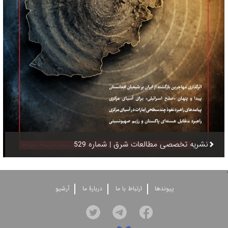
نشریه تخصصی مطالعات شرق | شماره 529
'
پيوندها
ارتباط با ما
دربارۀ ما
آرشيو