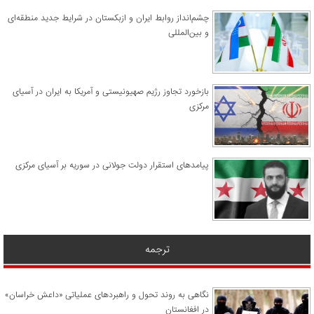
چشم‌انداز روابط ایران و ازبکستان در شرایط جدید منطقه‌ای
و بین‌المللی
​بازخورد تجاوز رژیم صهیونیستی و آمریکا به ایران در آسیای
مرکزی
پیامدهای استقرار دولت جولانی در سوریه بر آسیای مرکزی
ترجمه
نگاهی به روند تحول و راهبردهای عملیاتی «داعش خراسان»
در افغانستان