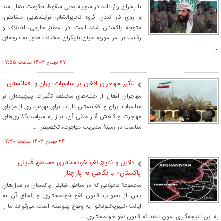
با بحران رخ داده در سوریه یعنی سقوط حکومت بشار اسد
و روی کار آمدن گروه تحریرالشام، فرآیندهایی متناقض،
متوجه پاکستان شده است. در سطح خارجی، اختلاف و
رقابت بر سر سوریه میان بازیگران مختلف هنوز به درجه‏‌ای
...
۲۷ بهمن ۱۴۰۳ ساعت ۰۷:۵۵
تأثیر مهاجران افغان بر مناسبات ایران و افغانستان
مهاجران افغان از جنبه‌های مختلف تأثیرات پیچیده‌ای بر
مناسبات ایران و افغانستان دارند. برای بهره‌برداری از مزایای
مهاجرت و کاهش آثار منفی آن، نیاز به سیاست‌گذاری‌های
مناسب در زمینۀ مدیریت مهاجرت، تخصیص ...
۲۴ بهمن ۱۴۰۳ ساعت ۰۷:۳۰
دلایل و نتایج لغو خودمختاری «مناطق قبایلی
پاکستان» با نگاهی به پاراچنار
مجموعۀ تحولاتی که در مناطق قبایلی پاکستان در سال‌های
پس از تصویب قانون لغو خودمختاری و اِلحاق آن به
ایالت خیبرپختونخوا به وقوع پیوسته است، می‌تواند ما را
به این نتیجه‌گیری سوق دهد که قانون لغو خودمختاری ...