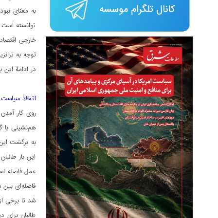
به ‌معنای نبو
توانسته است ع
خارجی اقتصادم
توجه به ترانزی
در ادامۀ این 
اتخاذ سیاست 
هم‌نشینی با گ
به برگشت این 
این بار طالبا
عمل فاصله‌ اس
فاصله‌ای بین 
شد تا برخی از
طالبان برای 