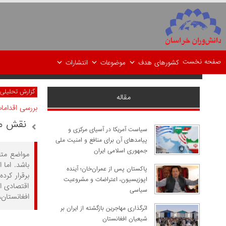
صفحه نخست
کشورهای هدف
موضوعات
انتشارات
گزارش تحلیلی
مقاله
بررسی اقدام
نقش مر
سیاست آمریکا در آسیای مرکزی و
پیامدهای آن برای منافع و امنیت ملی
جمهوری اسلامی ایران
مواضع متض
باشد. اما 
پاکستان پس از عمران‌خان؛ آینده
برقرار کرد
اپوزیسیون، اعتراضات و مشروعیت
اقتصادی ان
سیاسی
افغانستان،
اثرگذاری مهاجرین بازگشته از ایران بر
شیعیان افغانستان