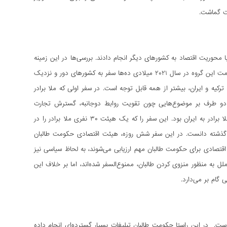
مت گماشت.
محوریت اقتصاد به کشورهای دیگر انجام دادند. بررسی‌ها در این زمینه
نشان می‌دهد که مقام‌ها و مسئولان دستگاه‌های اقتصادی حکومت طالبان از بدو روی کار آمدن حکومت این گروه در سال ۲۰۲۱ میلادی ده‌ها سفر به کشورهای دور و نزدیک
ترکیه و ایران، بیشتر از همه قابل توجه است. در سفر اولی که ملا برادر
یدار، دو طرف بر موضوع‌هایی چون تقویت روابط دوجانبه، گسترش تجارت
فی‌مابین، اتصال منطقه‌ای،‌ جلب سرمایه‌گذاری‌های ترکیه در افغانستان و... بحث کردند. سفر دیگر ملا برادر به ایران بود. این سفر را که یک هیئت ۳۰ نفری ملا برادر را در
ل گذشته دانست. در این سفر شش روزه، هیئت اقتصادی حکومت طالبان
 اقتصادی برای حکومت طالبان مهم ارزیابی می‌شوند، به ‌لحاظ سیاسی نیز
به منظور منزوی کردن طالبان، ممنوع‌السفر شده‌اند، اما بر خلاف این
گام بر می‌دارد.
. در این راستا حکومت طالبان تبلیغات بسیار گسترده‌ای انجام داده