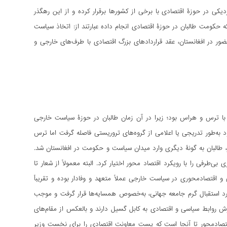
کی در حوزۀ اقتصادی با برخی از کشورها برقرار کرده و از این رهگذر
که حکومت طالبان در حوزۀ اقتصادی انجام داده عبارتند از: اتخاذ سیاست
ضور در افغانستان، عقد قراردادهای بزرگ اقتصادی با طرف‌های خارجی و
 این گروه در دهۀ ۱۹۹۰ میلادی، برای دیگران توام با ترس و هراس بود؛ زیرا در آن زمان طالبان در حوزۀ سیاست خارجی
د به‌طور تدریجی یا اعلامی از گروه‌های تروریستی فاصله گرفت اما ترس
 طالبان به‌ گونۀ دیگری وارد میدان سیاست و حکومت در افغانستان شد.
طرفی را با رویکرد اقتصاد محور اختیار کرد. البته معمولاً از شعار تا
 و اقتصادمحوری در سیاست خارجی عملاً متعهد و وفادار بوده و تقریباً
رد استقبال گرم جامعه جهانی، به‌‌خصوص همسایه‌ها قرار گرفت و موجب
ترش روابط سیاسی و اقتصادی به کابل گسیل دارند و بالعکس از مقام‌های
اقتصادمحور تا آنجا است که پست معاونت اقتصادی را برای نخست وزیر