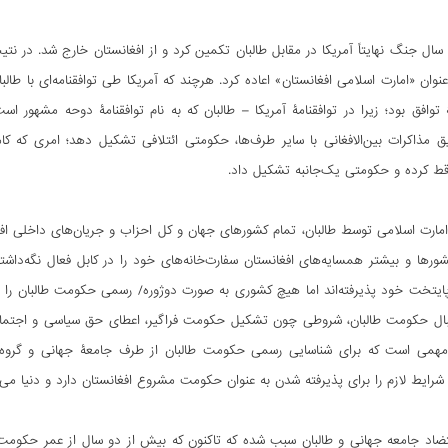
ل جنگ نهایتاً آمریکا در مقابل طالبان تکمین کرد و از افغانستان خارج شد. در نت
وان «امارت اسلامی افغانستان» اعاده کرد. هرچند که آمریکا طی توافقنامه‌ای با طالب
ۀ توافق بود؛ زیرا در توافقنامۀ آمریکا – طالبان که به نام توافقنامۀ دوحه مشهور ا
یق مذاکرات بین‌الافغانی با سایر طرف‌ها، حکومتی ائتلافی تشکیل دهد؛ امری که کاملا
قط کرده و حکومتی یک‌جانبه تشکیل داد.
مارت اسلامی توسط طالبان، تمام کشورهای جهان و کل احزاب و جریان‌های داخلی افغا
رها و بیشتر همسایه‌های افغانستان سفارت‌خانه‌های خود را در کابل فعال نگه‌داشته 
پایتخت خود پذیرفته‌اند اما هیچ کشوری به صورت دوژوره/ رسمی حکومت طالبان را 
قبال حکومت طالبان، شروطی چون تشکیل حکومت فراگیر،‌ اعطای حق سیاسی و اجتماع
همی است که برای شناسایی رسمی حکومت طالبان از طرف جامعۀ جهانی و گروه‌
ایط لازم را برای پذیرفته شدن به‌ عنوان حکومت مشروع افغانستان دارد و دنیا می‌ب
اد جامعه جهانی و طالبان سبب شده که تاکنون که بیش از دو سال از عمر حکومت ط