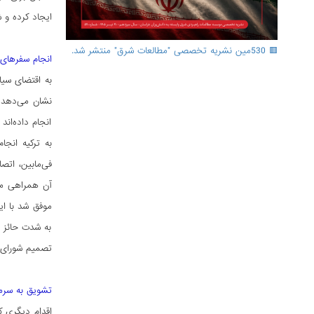
ایجاد کرده و 
🟥 530مین نشریه تخصصی "مطالعات شرق" منتشر شد.
انجام سفرهای
به اقتضای سیا
انجام داده‌ان
به ترکیه انجا
آن همراهی می
موفق شد با ای
به شدت حائز ا
تصمیم شورای ا
تشویق به سرما
اقدام دیگری ک