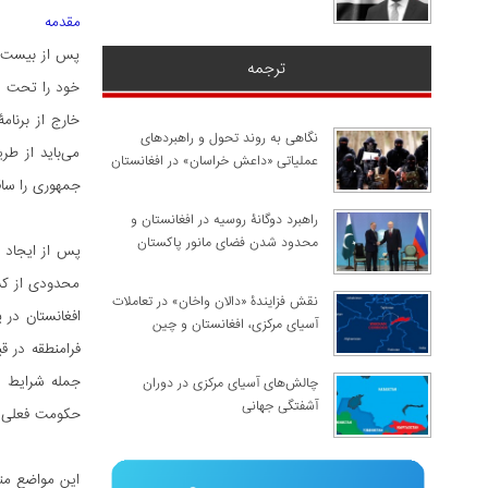
مقدمه
پس از بیست سا
ترجمه
خود را تحت عن
خارج از برنام
نگاهی به روند تحول و راهبردهای
می‌باید از طر
عملیاتی «داعش خراسان» در افغانستان
جمهوری را سا
راهبرد دوگانۀ روسیه در افغانستان و
محدود شدن فضای مانور پاکستان
پس از ایجاد ا
محدودی از کشو
نقش فزایندۀ «دالان واخان» در تعاملات
افغانستان در 
آسیای مرکزی، افغانستان و چین
فرامنطقه در 
جمله شرایط م
چالش‌های آسیای مرکزی در دوران
آشفتگی جهانی
حکومت فعلی شر
این مواضع متض