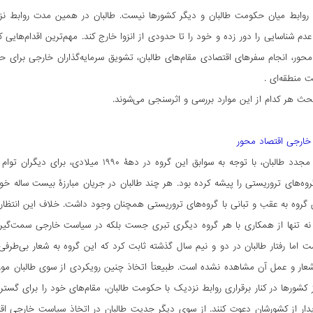
د روابط میان حکومت طالبان و دیگر کشورها نیست. طالبان در همین مدت روابط نزدی
دم شناسایی را دور زده و خود را تا حدودی از انزوا خارج کند. مهم‌ترین اقدام‌هایی 
حور،‌ انجام سفرهای اقتصادی مقام‌های طالبان، تشویق سرمایه‌گذاران خارجی برای ح
ت منطقه‌ای .
بحث هر کدام از این موارد بررسی و اثرسنجی می‌شوند.
خارجی اقتصاد محور
روی کار آمدن مجدد طالبان، با توجه به سوابق
روه‌های تروریستی را پیشه کرده بود. هر چند طالبان در جریان مبارزۀ بیست ساله خو
گروه به عقب و تبانی با گروه‌های تروریستی همچنان وجود داشت. خلاف این انتظار،
ن نه‌ تنها از همکاری با هر گروه دیگری تبری جست بلکه در سیاست خارجی سمت‌گیری بی‌
ت اما رفتار طالبان در دو و نیم سال گذشته ثابت کرد که این گروه به شعار بی‌طرفی
شعار و عمل آن مشاهده نشده است. طبیعتاً اتخاذ چنین رویکردی از سوی طالبان مو
 کشورها در کنار برقراری روابط نزدیک با حکومت طالبان، مقام‌های خود را برای گس
دیدار از کشورشان دعوت کنند. از سوی دیگر جدیت طالبان در اتخاذ سیاست خارجی 