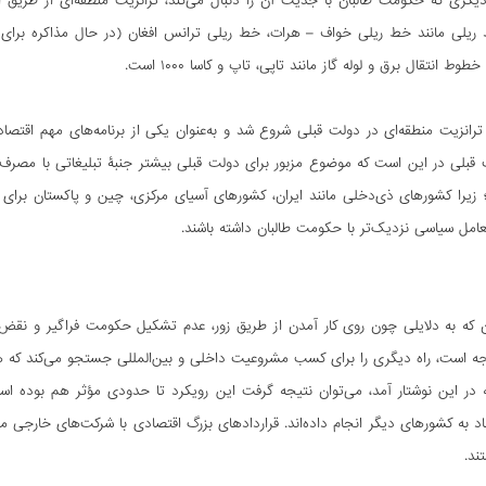
گری که حکومت طالبان با جدیت آن را دنبال می‌کند، ترانزیت منطقه‌ای از طریق
ریلی مانند خط ریلی خواف – هرات، خط ریلی ترانس افغان (در حال مذاکره برای ا
وط انتقال برق و لوله گاز مانند تاپی، تاپ و کاسا ۱۰۰۰ است.
ترانزیت منطقه‌ای در دولت قبلی شروع شد و به‌عنوان یکی از برنامه‌های مهم اقتصا
ت قبلی در این است که موضوع مزبور برای دولت قبلی بیشتر جنبۀ تبلیغاتی با مصر
 زیرا کشورهای ذی‌دخلی مانند ایران، کشورهای آسیای مرکزی، چین و پاکستان برای 
عامل سیاسی نزدیک‌تر با حکومت طالبان داشته باشند.
 که به دلایلی چون روی کار آمدن از طریق زور، عدم تشکیل حکومت فراگیر و نقض
اجه است، راه‌ دیگری را برای کسب مشروعیت داخلی و بین‌المللی جستجو می‌کند که هم
 در این نوشتار آمد، می‌توان نتیجه گرفت این رویکرد تا حدودی مؤثر هم بوده ا
 به کشورهای دیگر انجام داده‌اند. قراردادهای بزرگ اقتصادی با شرکت‌های خارجی م
ند.