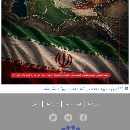
🟥 530مین نشریه تخصصی "مطالعات شرق" منتشر شد.
'
پيوندها
ارتباط با ما
دربارۀ ما
آرشيو