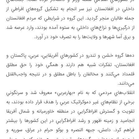
داخلي در افغانستان نيز سر انجام به تشکيل گروه‌هاي افراطي از
جمله طالبان منجر گرديد. اين گروه در شرايطي که مردم افغانستان
از درگيري‌ها و نزاع‌هاي داخلي به ستوه آمده بودند، وارد عرصه شد
و برق آسا شهرها و ولايت‌ها را به تصرف خود در آورد.
ده‌ها گروه خشن و تندرو در کشورهاي آفريقايي، عربي، پاکستان و
افغانستان، تفکرات شبيه هم دارند و همگي خود را حقِ مطلق
قلمداد مي‌کنند و مخالفان را باطل مطلق و در نتيجه واجب‌القتل
مي‌دانند.
انقلاب‌هاي مردمي که به نام «بهارعربي» معروف شد و سرنگوني
برخي از نظام‌هاي غير دموکراتيک عربي را هدف قرار داده بودند، به
تقويت و گسترش افراط‌گرايي در منطقه خاورميانه و شمال آفريقا
انجاميد و زمينه ظهور و رشد افراط‌گرايي در اين کشورها را بيشتر
فراهم کرد. داعش، جبهه النصره و بوکو حرام در عراق، سوريه و