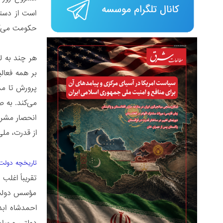
است از دستگ
حکومت می‌کن
هر چند به ل
بر همه فعال
پرورش تا مد
می‌کند. به 
انحصار مشر
از قدرت، مل
تاریخچه دولت‌
تقریباً‌ اغل
مؤسس دولت م
احمدشاه ابد