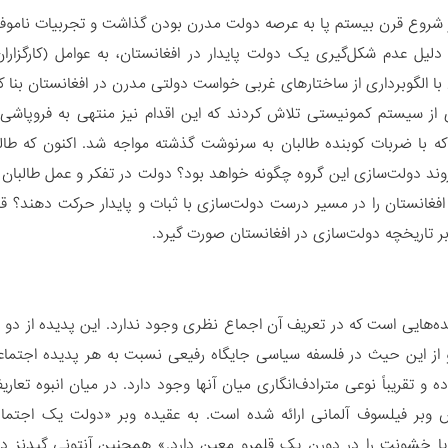
ز شروع قرن بیستم پا به عرصه دولت مدرن بودن گذاشت و تجربیات ناموفق
 دلیل عدم شکل‌گیری یک دولت پایدار در افغانستان، به عوامل (کارگزاران)
ان با الگوبرداری از ساختارهای غربی خواست دولتی مدرن در افغانستان 
ری از سیستم کمونیستی تلاش کردند که این اقدام نیز منتهی به فروپا
 با ضربات کوبنده طالبان به سرنوشت گذشته مواجه شد. اکنون که طالبان
وند دولت‌سازی این گروه چگونه خواهد بود؟ دولت در تفکر و عمل طالبان از
افغانستان را در مسیر درست دولت‌سازی با ثبات و پایدار حرکت دهند؟ ق
بر تاریخچه دولت‌سازی در افغانستان صورت گیرد.
د‌ه‌هایی است که در تعریف آن اجماع نظری وجود ندارد. این پدیده از دو 
 از این حیث در فلسفه سیاسی جایگاه رفیعی نسبت به هر پدیده اجتماعی
 و تقریباً‌ نوعی مترادف‌انگاری میان آنها وجود دارد. در میان انبوه تعا
بر فیلسوف آلمانی ارائه شده است. به عقیده وبر «دولت یک اجتماع ا
ا خشونت را در دورن یک قلمرو معین دارد.» همچنین آنتونی گیدنز در