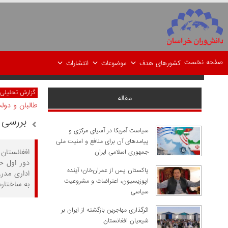
صفحه نخست
کشورهای هدف
موضوعات
انتشارات
گزارش تحلیلی
مقاله
طالبان و دول
بررسی 
سیاست آمریکا در آسیای مرکزی و
پیامدهای آن برای منافع و امنیت ملی
جمهوری اسلامی ایران
دور اول ح
پاکستان پس از عمران‌خان؛ آینده
اداری مدرن
اپوزیسیون، اعتراضات و مشروعیت
به ساختار
سیاسی
اثرگذاری مهاجرین بازگشته از ایران بر
شیعیان افغانستان