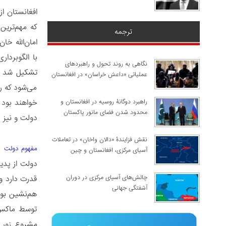
افغانستان ا
که مهم‌ترین
ترجمه
امان‌الله خ
با الگوبردا
نگاهی به روند تحول و راهبردهای
تشکیل شد که
عملیاتی «داعش خراسان» در افغانستان
می‌شود که ر
خواهند بود 
راهبرد دوگانۀ روسیه در افغانستان و
محدود شدن فضای مانور پاکستان
دولت و نیز 
نقش فزایندۀ «دالان واخان» در تعاملات
مفهوم دولت
آسیای مرکزی، افغانستان و چین
دولت از پدی
چالش‌های آسیای مرکزی در دوران
قدرت دارد و
آشفتگی جهانی
هم‌نشین بوده
توسط ماکس و
مشروع زور ی