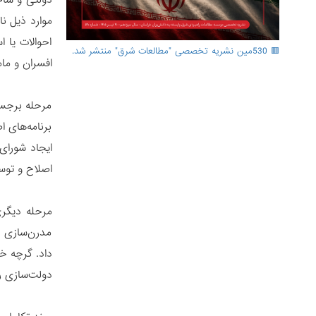
دولتی و ساخت
موارد ذیل نا
احوالات یا 
🟥 530مین نشریه تخصصی "مطالعات شرق" منتشر شد.
افسران و مام
برنامه‌های 
اصلاح و توس
مرحله دیگری
مدرن‌سازی ا
داد. گرچه خو
دولت‌سازی را