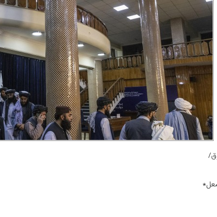
ق/
عل*