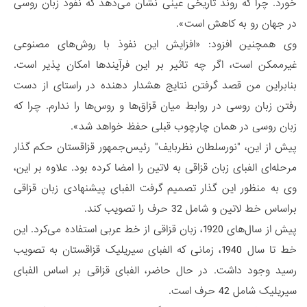
خورد. چرا که روند تاریخی عینی نشان می‌دهد که نفوذ زبان روسی
در جهان رو به کاهش است».
وی همچنین افزود: «افزایش این نفوذ با روش‌های مصنوعی
غیرممکن است، اگر چه تاثیر بر این فرآیند‌ها امکان پذیر است.
بنابراین من قصد گرفتن نتایج هشدار دهنده در راستای از دست
رفتن زبان روسی در روابط میان قزاق‌ها و روس‌ها را ندارم. چرا که
زبان روسی در همان چارچوب قبلی حفظ خواهد شد».
پیش از این، "نورسلطان نظربایف" رئیس‌جمهور قزاقستان حکم گذار
مرحله‌ای الفبای زبان قزاقی به لاتین را امضا کرده بود. علاوه بر این،
وی به منظور این گذار تصمیم گرفت الفبای پیشنهادی زبان قزاقی
براساس خط لاتین و شامل 32 حرف را تصویب کند.
پیش از سال‌های 1920، زبان قزاقی از خط عربی استفاده می‌کرد. این
خط تا سال 1940، زمانی که الفبای سیریلیک قزاقستان به تصویب
رسید وجود داشت. در حال حاضر، الفبای قزاقی بر اساس الفبای
سیریلیک شامل 42 حرف است.