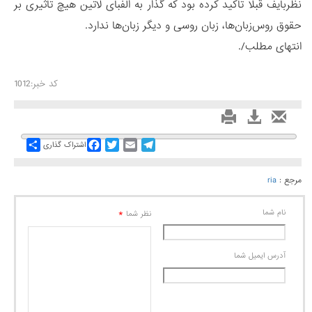
نظربایف قبلا تاکید کرده بود که گذار به الفبای لاتین هیچ تاثیری بر
حقوق روس‌زبان‌ها، زبان روسی و دیگر زبان‌ها ندارد.
انتهای مطلب/.
کد خبر:1012
Share
Facebook
Twitter
Email
Telegram
اشتراک گذاری
مرجع :
ria
نام شما
*
نظر شما
آدرس ايميل شما