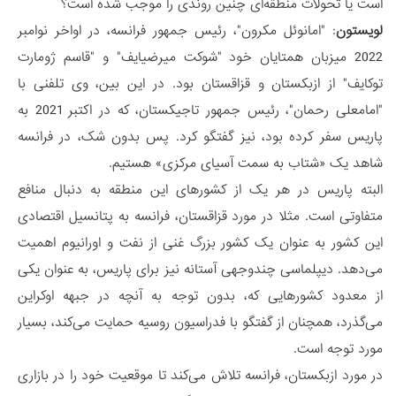
است یا تحولات منطقه‌ای چنین روندی را موجب شده است؟
لویستون
: "امانوئل مکرون"، رئیس جمهور فرانسه، در اواخر نوامبر
2022 میزبان همتایان خود "شوکت میرضیایف" و "قاسم ژومارت
توکایف" از ازبکستان و قزاقستان بود. در این بین، وی تلفنی با
"امامعلی رحمان"، رئیس جمهور تاجیکستان، که در اکتبر 2021 به
پاریس سفر کرده بود، نیز گفتگو کرد. پس بدون شک، در فرانسه
شاهد یک «شتاب به سمت آسیای مرکزی» هستیم.
البته پاریس در هر یک از کشورهای این منطقه به دنبال منافع
متفاوتی است. مثلا در مورد قزاقستان، فرانسه به پتانسیل اقتصادی
این کشور به عنوان یک کشور بزرگ غنی از نفت و اورانیوم اهمیت
می‌دهد. دیپلماسی چندوجهی آستانه نیز برای پاریس، به عنوان یکی
از معدود کشورهایی که، بدون توجه به آنچه در جبهه اوکراین
می‌گذرد، همچنان از گفتگو با فدراسیون روسیه حمایت می‌کند، بسیار
مورد توجه است.
در مورد ازبکستان، فرانسه تلاش می‌کند تا موقعیت خود را در بازاری