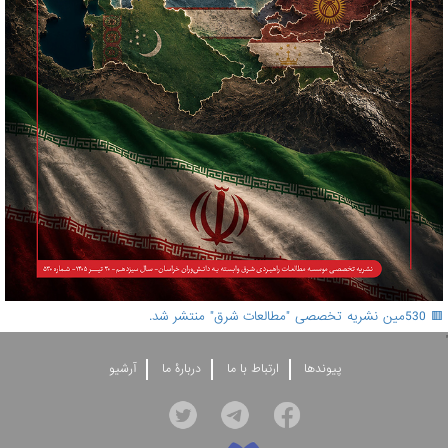
🟥 530مین نشریه تخصصی "مطالعات شرق" منتشر شد.
'
پيوندها
ارتباط با ما
دربارۀ ما
آرشيو