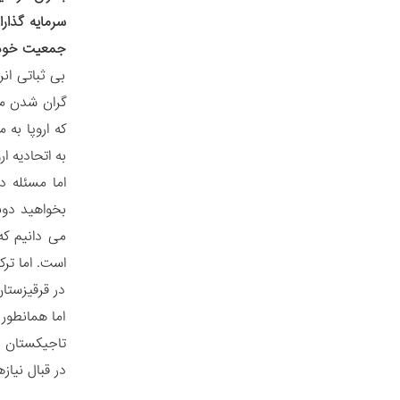
سرمایه گذار
جمعیت خود بر
بی ثباتی ان
گران شدن من
که اروپا به 
به اتحادیه 
اما مسئله د
بخواهید دوبا
می دانیم که
است. اما تر
در قرقیزستا
اما همانطور
تاجیکستان 
در قبال نیا