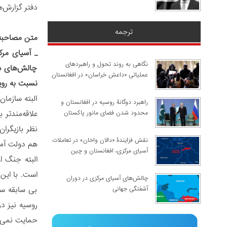
دفتر گزارش‌
ترجمه
متن مصاحبه
_
آسیای مرک
نگاهی به روند تحول و راهبردهای
چالش‌های دی
عملیاتی «داعش خراسان» در افغانستان
نسبت به رویکرد
البته سازمان
راهبرد دوگانۀ روسیه در افغانستان و
علاقه‌مندتر
محدود شدن فضای مانور پاکستان
نظر بازیگرا
نقش فزایندۀ «دالان واخان» در تعاملات
هم دولت آمریکا و هم اتحادیه اروپ
آسیای مرکزی، افغانستان و چین
البته جنگ ا
است. با این
چالش‌های آسیای مرکزی در دوران
بی سابقه سف
آشفتگی جهانی
روسیه نیز د
حمایت نمی ک