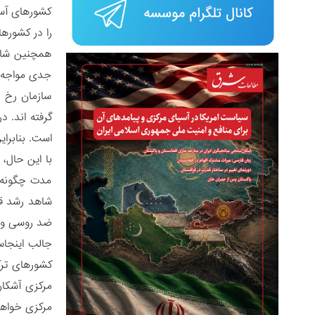
کشورهای آسی
را در کشوره
همچنین شایا
جدی مواجه ش
سازمان رخ د
گرفته اند. د
است. بنابرا
با این حال،
مدت چگونه خ
شاهد رشد قا
ضد روسی و تأ
جالب اینجاس
کشورهای ترک
مرکزی آشکار
مرکزی خواهی