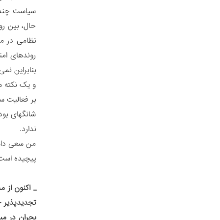
سیاست چندوج
حال، بین رو
نظامی در من
روندهای امن
بنابراین نم
و یک نکته ه
بر فعالیت س
شانگهای بود
ندارد.
من سعی داشت
پیچیده است
_
اکنون از م
تجدیدپذیر -
بحران در می