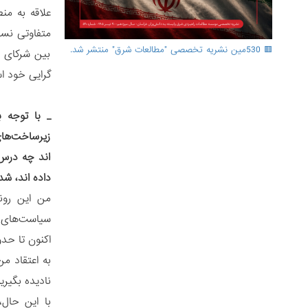
علاقه به من
متفاوتی نسب
🟥 530مین نشریه تخصصی "مطالعات شرق" منتشر شد.
بین شرکای م
گرایی خود ا
_
با توجه 
زیرساخت‌های
اند چه درس‌
داده اند، ش
من این رون
سیاست‌های ام
اکنون تا حد
به اعتقاد م
نادیده بگیر
با این حال،