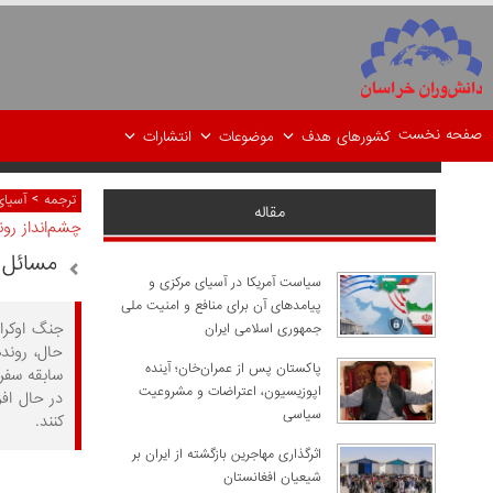
صفحه نخست
کشورهای هدف
موضوعات
انتشارات
>
ترجمه
آسیای
مقاله
چشم‌انداز رو
مسائل ا
سیاست آمریکا در آسیای مرکزی و
پیامدهای آن برای منافع و امنیت ملی
جنگ اوکرا
جمهوری اسلامی ایران
حال، روند
پاکستان پس از عمران‌خان؛ آینده
سابقه سفر
اپوزیسیون، اعتراضات و مشروعیت
در حال اف
سیاسی
کنند.
اثرگذاری مهاجرین بازگشته از ایران بر
شیعیان افغانستان