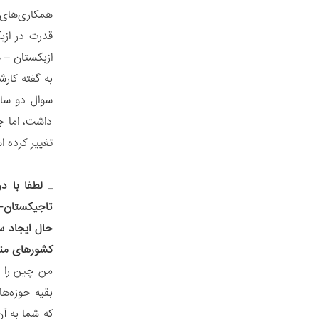
همکاری‌های م
قدرت در ازب
ازبکستان – 
به گفته کار
سوال دو سال
داشت، اما ج
تغییر کرده 
_
لطفا با د
تاجیکستان-پ
حال ایجاد س
کشورهای منط
من چین را ض
بقیه حوزه‌ها
که شما به آ