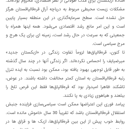
افتاده ازبکستان برای مدت طولانی از نظر اقتصادی، محروم بوده‌اند.
مشکلات زیست محیطی مربوط به دریاچه آرالِ قره‌قالپاقستان هرگز
حل نشده است. سطح سرمایه‌گذاری در این منطقه بسیار پایین
است و این امر مانع رشد اقتصادی می‌شود. همه اینها همراه با
جمعیتی که به سرعت در حال رشد است، زمینه ای برای یک هرج و
مرج سیاسی است.
تا کنون، قره‌قالپاق‌ها لزوماً تفاوت زندگی در «ازبکستان جدید»
میرضیایف را احساس نکرده‌اند. اگر زندگی آنها در چند سال گذشته
به طور قابل توجهی بهبود یافته بود، ممکن بود نسبت به ایده تنزل
رتبه قره‌قالپاقستان به استان کمتر مخالفت داشته باشند. در عوض،
تاشکند ظاهرا امیدوار بود که قره‌قالپاق‌ها فقط این قرص تلخ را
ببلعند و هیاهوی زیادی به پا نکنند.
پیامد فوری این اعتراضها ممکن است سیاسی‌سازی فزاینده جنبش
استقلال قره‌قالپاقستان باشد که تقریباً 30 سال خاموش مانده است.
روابط خوب پیش از این بین قره‌قالپاق‌ها، ازبک ها و قزاق ها در