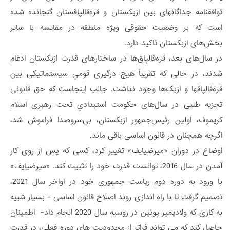
توافقنامه جداگانه­ای بین ازبکستان و قره‌قالپاقستان گنجانده شده
است که بر وضعیت حقوقی ویژه منطقه در مقایسه با سایر
بخش‌های ازبکستان تاکید دارد.
در سال‌های بعد، قره‌قالپاق‌ها در ساختارهای قدرت ازبکستان ادغام
شدند، در حالی که تقریباً هیچ درگیری قومیِ سیستماتیکی بین
قره‌قالپاق­ها و ازبک‌ها وجود نداشت. جالب اینجاست که حق قانونی
تجزیه طلبی در سال‌های حکومت استبدادیِ تحت رهبری اسلام
کریموف، اولین رئیس‌جمهور ازبکستان، بی‌سروصدا فراموش شد،
اگرچه همچنان در قانون اساسی باقی ماند.
اوضاع در دوران «میرضیایف» تغییر کرد، کسی که پس از روی کار
آمدن در سال 2016، توانست قدرت خود را تثبیت کند. «میرضیایف»
با ورود به دوره دوم ریاست جمهوری خود در اواخر سال 2021،
تصمیم گرفت تا با راه اندازی روند اصلاح قانون اساسی - بسیار شبیه
به کاری که ولادیمیر پوتین در روسیه سال 2020 انجام داد- اطمینان
حاصل کند که می تواند فراتر از محدودیت های دوره فعلی، در قدرت