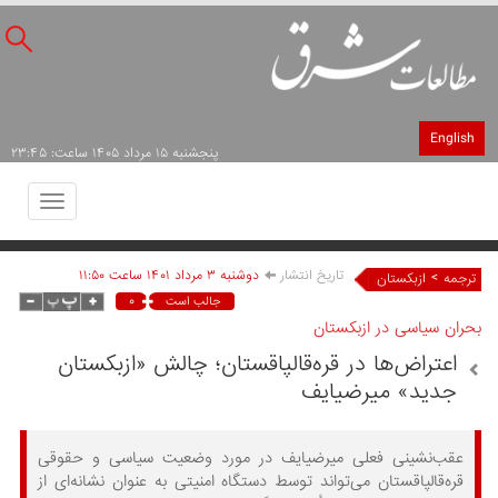
English
پنجشنبه ۱۵ مرداد ۱۴۰۵ ساعت: ۲۳:۴۵
Toggle
avigation
تاریخ انتشار
دوشنبه ۳ مرداد ۱۴۰۱ ساعت ۱۱:۵۰
>
ترجمه
ازبکستان
۰
جالب است
بحران سیاسی در ازبکستان
اعتراض‌ها در قره‌قالپاقستان؛ چالش «ازبکستان
جدید» میرضیایف
عقب‌نشینی فعلی میرضیایف در مورد وضعیت سیاسی و حقوقی
قره‌قالپاقستان می‌تواند توسط دستگاه امنیتی به عنوان نشانه‌ای از