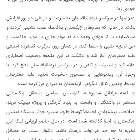
خودی زد!
اعتراضها در سرتاسر قره‌قالپاقستان به سرعت و در طی دو روز افزایش
یافت. در حالی که مقام‌های ازبکستان بلافاصله عقب نشینی کردند و
میرضیایف در 2 جولای وعده داد که مواد جاری در مورد حاکمیت و
حق تجزیه طلبی را حفظ کند، در همان روز، سرکوب گسترده امنیتی
علیه معترضان آغاز شد و تاشکند در این منطقه وضعیت اضطراری
اعلام کرد و اینترنت و تلفن را در سرتاسر قره‌قالپاقستان قطع کرد. با
وجود آن، ویدئوهایی با مضمون خشونت شدید علیه معترضان
توسط چندین کانال تلگرامی ازبکستان به بیرون درز کرده است.
به گفته «رافائل ستاروف»، کارشناس سیاسی مستقل ازبکستانی
مستقر در واشنگتن و وابسته به بنیاد کارنگی و پروژه بیلیگ برینز،
اصلاحات پیشنهادی احتمالاً توسط طرف ستیزه جو‌تر دستگاه امنیتی
ازبکستان به اجرا گذاشته شده است. در حال حاضر ارزیابی اینکه این
نظریه تا چه حد می‌تواند درست باشد، دشوار است. اما مسائل
مربوط به تمامیت ارضی پس از تهاجم روسیه به اوکراین در سال