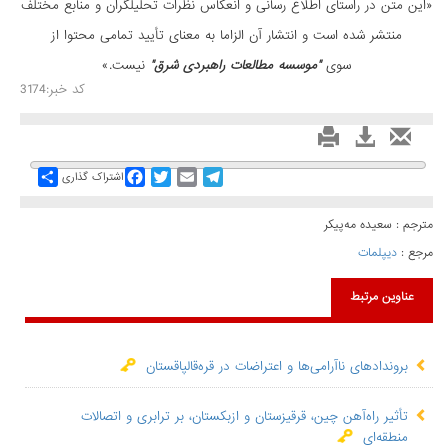
«این متن در راستای اطلاع رسانی و انعكاس نظرات تحليلگران و منابع مختلف
منتشر شده است و انتشار آن الزاما به معنای تأیید تمامی محتوا از
سوی
"موسسه مطالعات راهبردی شرق"
نیست.»
کد خبر:3174
Share
Facebook
Twitter
Email
Telegram
اشتراک گذاری
مترجم : سعیده مه‌پیکر
مرجع :
دیپلمات
عناوین مرتبط
بروندادهای ناآرامی‌ها و اعتراضات در قره‌قالپاقستان
تأثیر راه‌آهن چین، قرقیزستان و ازبکستان، بر ترابری و اتصالات
منطقه‌ای