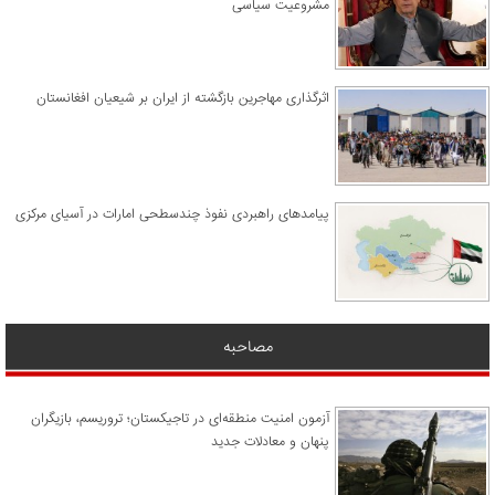
مشروعیت سیاسی
اثرگذاری مهاجرین بازگشته از ایران بر شیعیان افغانستان
پیامدهای راهبردی نفوذ چندسطحی امارات در آسیای مرکزی
مصاحبه
آزمون امنیت منطقه‌ای در تاجیکستان؛ تروریسم، بازیگران
پنهان و معادلات جدید