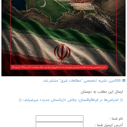
🟥 530مین نشریه تخصصی "مطالعات شرق" منتشر شد.
ارسال اين مطلب به دوستان
(( اعتراض‌ها در قره‌قالپاقستان؛ چالش «ازبکستان جدید» میرضیایف ))
نام شما :
آدرس ايميل شما :