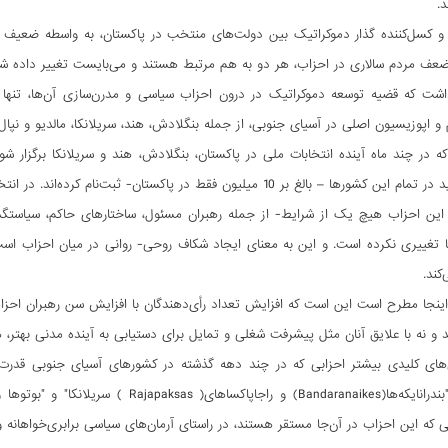
د.
 و کسل‌کننده گذار دموکراتیک بین دولت‌های منتخب در پاکستان، به واسطه ضعیف ب
عف مردم سالاری در احزاب، هر دو به هم مرتبط هستند و می‌بایست تغییر داده شو
داشت که قضیه توسعه دموکراتیک در درون احزاب سیاسی و مدرن‌سازی آن‌ها، تنها
 و اپوزیسیون اصلی در آسیای جنوبی، از جمله بنگلادش، هند، سریلانکا، مالدیو و نپا
لغ بر 10 میلیون فقط در پاکستان- ثبت‌نام کرده‌اند. در انتخابات قبلی‌ هم همین اتفاق رخ داد.
این احزاب هیچ یک از شرایط- از جمله رهبران مسئول، ساختارهای حاکم، سیاستگذاری
 تغییری نکرده است. و این به معنای ایجاد شکاف روحی- روانی در میان احزاب است. 
‌کند.
ینجا مطرح است این است که افزایش تعداد رأی‌دهندگان با افزایش سن رهبران احزاب
و نه با علایق آنان مثل پیشرفت شغلی و تمایل برای دستیابی به آینده‌ مدنی بهتر،
های کلیدی بیشتر احزابی که در چند دهه گذشته در کشورهای آسیای جنوبی قدرت داشت
بنگلادش" تا "بندرانایکه‌ها(andaranaikes
ی که این احزاب در آن‌جا مستقر هستند، در راستای آرمان‌های سیاسی برابری‌خواهانه و