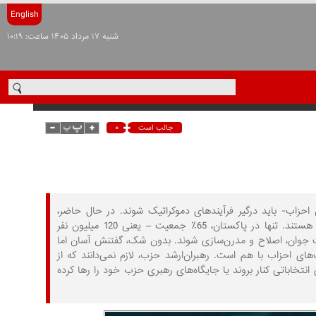
English
شنبه ۱۷ مرداد ۱۴۰۵ ساعت: ۱۰:۱۹
۰
جالب است
 احزاب- باید درگیر فرآیندهای دموکراتیک شوند. در حال حاضر،
جوامع آسیای جنوبی از نظر میانگین سن شهروندان، جوان‌تر از هر زمانی در طول تاریخ هستند. تنها در پاکستان، 65٪ جمعیت – یعنی 120 میلیون نفر
 اکثریت‌ جوان، اصلاح و مدرن‌سازی شوند. بدون شک، گفتنش آسان اما
 احزاب با هم است. رهبران‌ارشد حزب، لازم نمی‌دانند که از
انتخاباتی کنار بروند یا جایگاه‌های رهبری حزب خود را رها کرده