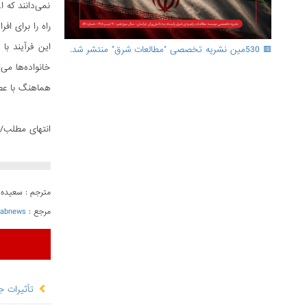
نمی‌دانند که ا
راه را برای افرا
این فرآیند با
🟥 530مین نشریه تخصصی "مطالعات شرق" منتشر شد.
خانواده‌ها می
هماهنگ با عصر
انتهای مطلب/
مترجم : سعیده م
مرجع :
rabnews
تأثیرات 