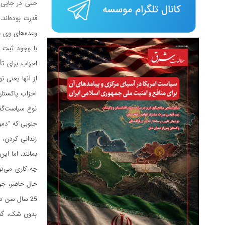
حتی در جایی ک
وعده‌های وی بر
از آنها یعنی 
احزاب پاکستان
نوع سیاست‌گذ
جنوبی که "دمو
زندانی کردن، 
بمانند. اما ای
چه کاری می‌تو
25 سال سن دارند. احزاب باید با هدف اصلی سازگاری با آرمان‌ها و علایق اکثریت‌ جوان، اصلاح و مدرن‌سازی شوند.
بدون شک، گفت