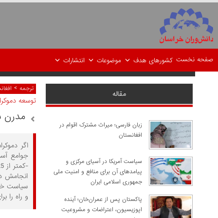
صفحه نخست
کشورهای هدف
موضوعات
انتشارات
>
ترجمه
افغان
مقاله
توسعه دموکرا
مدرن س
زبان فارسی؛ میراث مشترک اقوام در
افغانستان
اگر دموکرا
سیاست آمریکا در آسیای مرکزی و
پیامدهای آن برای منافع و امنیت ملی
انجامش دش
جمهوری اسلامی ایران
سیاست خارج
و راه را برا
پاکستان پس از عمران‌خان؛ آینده
اپوزیسیون، اعتراضات و مشروعیت