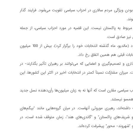
ودن ویژگی مردم سالاری در احزاب سیاسی تقویت می‌شود. فرایند گذار
ند.
 مربوط به پاکستان نیست. این قضیه در مورد احزاب سیاسی، از جمله
ل نیز صادق است.
انتظار می‌رود که در چند ماه آینده انتخابات ملی در پاکستان، بنگلادش، هند و سریلانکا برگزار شود (مالدیو، ماه گذشته انتخابات خود را برگزار کرد). بیش از 100 میلیون
 و تصمیم‌گیری و اعضایی که می‌توانند بر رهبران تأثیر بگذارند- در
میزان مشارکت نسبتاً کمتر در انتخابات اخیر در اکثر این کشورها، این
 سیاسی مقارن است که آنها نه به زبان میلیون‌ها رأی‌دهنده نسل جدید
 همسو نیستند.
ه‌اند، رهبری‌ موروثی آنهاست. در میان گروه‌هایی مانند "بیگم‌های‌
B) و راجاپاکساهای( Rajapaksas ) سریلانکا" و "بوتوها و شریف‌های‌ پاکستان" و "گاندی‌های‌ هند"، زمان متوقف شده است، در
 "شهروند- محور" پیشرفت کرده‌اند.