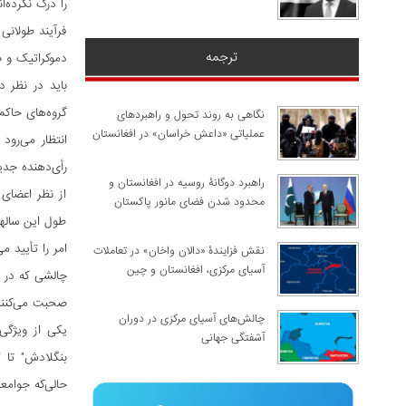
را درک نکرده‌ان
فرآیند طولانی
ترجمه
دموکراتیک و ض
باید در نظر 
گروه‌های حاکم
نگاهی به روند تحول و راهبردهای
عملیاتی «داعش خراسان» در افغانستان
رأی‌دهنده جدید در تمام این کشورها – با
راهبرد دوگانۀ روسیه در افغانستان و
از نظر اعضای 
محدود شدن فضای مانور پاکستان
طول این سالها
امر را تأیید می
نقش فزایندۀ «دالان واخان» در تعاملات
آسیای مرکزی، افغانستان و چین
چالشی که در ا
صحبت می‌کنند 
چالش‌های آسیای مرکزی در دوران
یکی از ویژگی‌
آشفتگی جهانی
حالی‌که جوامع