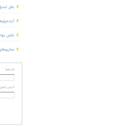
علل تبدی
آینده‌پژ
نقش نهاد
سناریوها
نام شما
آدرس ايميل