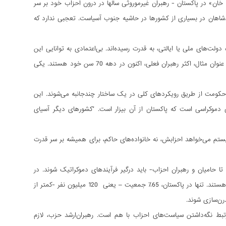
خان» در پاکستان - رهبران غیرموروثی سالها در درون احزاب خود بر سر
 رهبری اکثر پادشاهان در بسیاری از کشورها در حاشیه جنوب آسیاست. تعجبی ندارد که
حد اداره دولت‌های ملی یا ایالتی، به قدرت رسیده‌اند. بی‌اعتمادی به توانایی این
احزاب برای تأمین انتظارهای مردم، به دلیل وجود رهبری‌های موروثی، به اوج خود رسیده است، به عنوان مثال، اکثر رهبران فعلی، اکنون در دهه 70 سن خود هستند. یکی
 حکومت از طریق رویکردهای کلی در یک ساختار چندجانبه می‌شوند. این
 دموکراسی است که پاکستان از آن بیزار است. "کشورهای دیگر آسیای
 سیستم می‌خواهد احزابش، نه خانواده‌های حاکم، برای همیشه بر سر قدرت
تا حامیان و رهبران احزاب- باید درگیر فرآیندهای دموکراتیک شوند. در
حال حاضر، جوامع آسیای جنوبی از نظر میانگین سن شهروندان، جوان‌تر از هر زمانی در طول تاریخ هستند. تنها در پاکستان، 65٪ جمعیت – یعنی 120 میلیون نفر -کمتر از
 نگه‌داشتن سیاست‌های احزاب با هم است. رهبران‌ارشد حزب، لازم