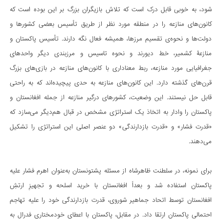
شود، به خوبی قابل درک است که تلاش بازیگران بزرگ بر این بوده است که
کانون‌های منازعه را در منطقه‌ مورد نظر از طریق تأسیس بعضی کشورها و
دولت‌ها و نحوه‌ی تقسیم مرزها، همیشه فعال نگه‌ دارند. تأسیس پاکستان و
منازعۀ‌ کشمیر، خط دیورند و نحوه تاسیس و مرزبندی دیگر واحدهای
جغرافیایی مورد منازعه، ربط معناداری با کانون‌های منازعه در بازی‌های بزرگ
قرن‌های گذشته دارد. این کانون‌های منازعه به حدی پیچیده‎‌اند که به راحتی
قابل حل نیستند. این وضعیت، کشورهای درگیر منازعه از جمله افغانستان و
پاکستان را وادار به اتخاذ یک استراتژی مشخص در قبال هم‌دیگر می‌سازد که
«قدرت فشار» و «قدرت بازدارندگی» دو عنصر اصلی این استراتژی را تشکیل
می‌دهند.
برای نمونه، در سلطنت ظاهرشاه از مسئله پشتونستان به‌عنوان اهرم فشار علیه
پاکستان استفاده شد و بعداً افغانستان با خرید اسلحه و تجهیزِ ارتشِ
افغانستان توسط اتحاد جماهیر شوروی، قدرت بازدارندگی خود را علیه تهاجم
احتمالی پاکستان ارتقا داد. در مقابل، پاکستان با اعطای خود‌مختاری فدرال به