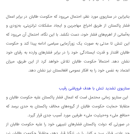
بنابراین در سناریوی مورد نظر، احتمال می‌رود که حکومت طالبان در برابر اعمال
فشار پاکستان از طریق اخراج مهاجرین و ایجاد مشکلات ترانزیتی، به‌زودی و
به‌آسانی از اهرم‌های فشار خود، دست نکشد. با این نگاه، احتمال آن می‌رود که
این تنش تا مدتی به صورت یک زورآزمایی سیاسی ادامه پیدا کند و حکومت
طالبان اقتدار و قدرت ایستادگی خود را در برابر فشارهای وارده به رقبای خود
نشان دهد. احتمالاً حکومت طالبان تلاش خواهد کرد از این طریق، میزان
اعتماد به نفس خود را به افکار عمومی افغانستان نیز نشان دهد.
سناریوی تشدید تنش با هدف فروپاشی رقیب
این سناریو زمانی محتمل است که اعمال فشار پاکستان علیه حکومت طالبان و
متقابلا حمایت حکومت طالبان از گروه‌های مخالف پاکستان به حدی برسد که
«منافع ملی» و«حیثیت ملی» طرفین مورد آسیب جدی قرار گیرد.
در صورتی که دولت پاکستان فشارهای تنبیهی خود را علیه حکومت طالبان از
حد عادی فراتر ببرد و کابل را در تنگنا قرار دهد، متقابلاً حکومت طالبان نیز