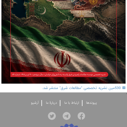
🟥 530مین نشریه تخصصی "مطالعات شرق" منتشر شد.
'
پيوندها
ارتباط با ما
دربارۀ ما
آرشيو