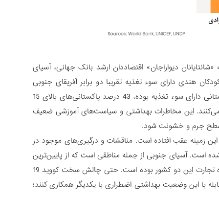
«شانتایانان دیواراجان» اقتصاددان ارشد بانک جهانی، آسیای
کان هندی دارای سوء تغذیه تقریبا دو برابر آفریقای جنوبی
است. بر اساس گزارش «برنامه توسعه سازمان ملل» 45 درصد کودکان زیر 5 سال پاکستانی دارای سوء تغذیه بوده، 43 درصد پاکستانی‌های بالای 15
ابتدایی دریافت می‌کنند. این مخاطرات بهداشتی و سیاست‌های آموزشی ضعیف
 و سطح جرم و خشونت شود.
ین زمینه عقب افتاده است. مناقشات و درگیری‌های موجود در
 است. آسیای جنوبی از جمله مناطقی است که از پایین‌ترین
سطح اتحاد برخوردار می‌باشد چون رابطه متشنج هند و پاکستان مانع جدی بر سر راه تجارت این دو کشور بوده است. حتی چالش سخت کووید 19
بله با این وضعیت بهداشتی اضطراری با یکدیگر همکاری کنند؛