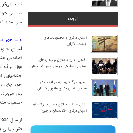
تاب ملی‌گرا
سیاسی خود د
ترجمه
ملی مورد تجز
آسیای مرکزی و محدودیت‌های
چالش‌های امن
چندجانبه‌گرایی
اقیانوس هند
نگاهی به روند تحول و راهبردهای
غول بزرگ آس
عملیاتی «داعش خراسان» در افغانستان
راهبرد دوگانۀ روسیه در افغانستان و
خود جای داد
محدود شدن فضای مانور پاکستان
جمعیت متأثر از درگیری دنی
نقش فزایندۀ «دالان واخان» در تعاملات
آسیای مرکزی، افغانستان و چین