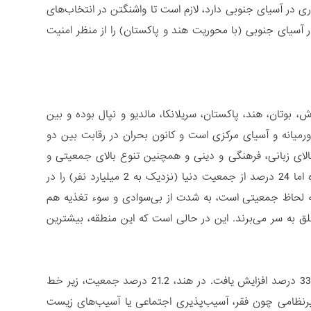
ی در آسیای جنوبی دارد، لازم است تا واشنگتن در انتخاب‌های
آسیای جنوبی (با محوریت هند و پاکستان) را از منظر امنیت
ی‌شود که شامل 8 کشور افغانستان، بنگلادش، بوتان، هند، پاکستان، سریلانکا، مالدیو و نپال بوده و بین
رمیانه و آسیای مرکزی است و کانون بحران در رقابت بین دو
لای زبانی، فرهنگی و دینی و همچنین تنوع بالای جمعیتی و
جغرافیایی است. هر چند این منطقه تنها 3 درصد از خشکی‌های زمین را تشکیل داده اما 24 درصد از جمعیت دنیا (نزدیک به 2 میلیارد نفر) را در
 به لحاظ جمعیتی است، به شدت از بی‌سوادی و سوء تغذیه هم
در آسیای جنوبی در فقر مطلق به سر می‌برند. این در حالی است که این منطقه، بیشترین
از سال 1990 تا 2013 سهم آسیای جنوبی از مناطق فقرزده جهان، از 27.3 درصد به 33.4 درصد افزایش یافت. در هند، 21.2 درصد جمعیت، زیر خط
‌کنند. هر چند تهدیدهای غیرنظامی چون فقر، آسیب‌پذیری اجتماعی یا آسیب‌های زیست