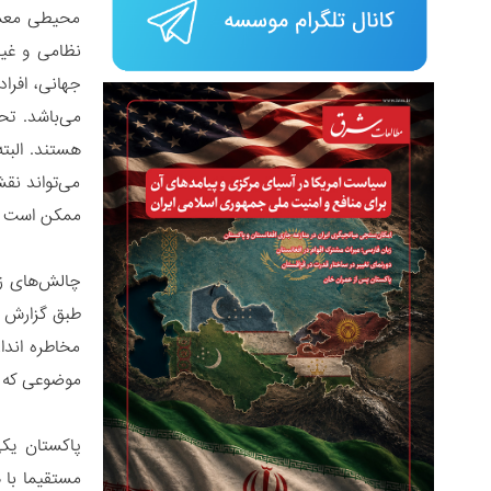
محیطی معمول
هستند. البت
می‌تواند نق
ممکن است ب
چالش‌های زی
مخاطره اندا
موضوعی که م
پاکستان یک
مستقیما با 