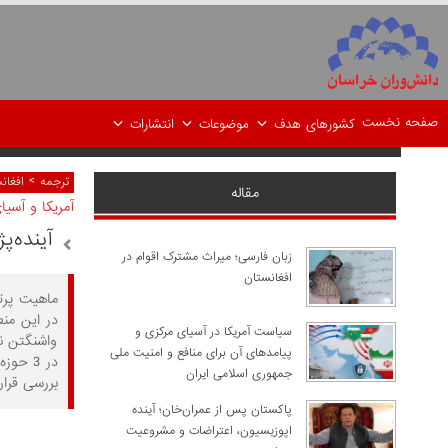
صفحه نخست
کشورهای هدف
موضوعات
انتشارات
>
ترجمه
افغان
مقاله
آمریکا و آسی
آینده‌
زبان فارسی؛ میراث مشترک اقوام در
افغانستان
در این من
سیاست آمریکا در آسیای مرکزی و
واشنگتن نا
پیامدهای آن برای منافع و امنیت ملی
در 3 ح
جمهوری اسلامی ایران
بررسی قرار
پاکستان پس از عمران‌خان؛ آینده
اپوزیسیون، اعتراضات و مشروعیت