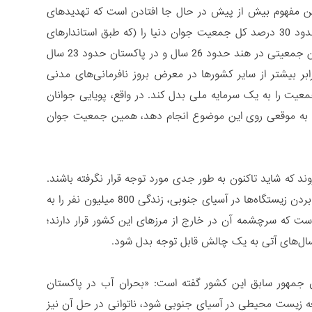
این مفهوم بیش از پیش در حال جا افتادن است که تهدیدهای
نظامی و غیرنظامی، پیوندی ناگسستنی با یکدیگر دارند. برای مثال، آسیای جنوبی حدود 30 درصد کل جمعیت جوان دنیا را (که طبق استاندارهای
جهانی، افراد بین 15 تا 29 سال را شامل می‌شود) در خود جای داده است. میانگین سن جمعیتی در هند حدود 26 سال و در پاکستان حدود 23 سال
شد. تحقیقات نشان می‌دهد که کشورهای جوان به لحاظ جمعیتی، حدود 2 برابر بیشتر از سایر کشورها در معرض بروز نافرمانی‌های مدنی
عیت را به یک سرمایه ملی بدل کند. در واقع، پویایی جوانان
اری به موقعی روی این موضوع انجام دهد، همین جمعیت جوان
که شاید تاکنون به طور جدی مورد توجه قرار نگرفته باشند.
طبق گزارش «بانک جهانی» گرم شدن زمین می‌تواند با تخریب محیط زیست و از بین بردن زیستگاه‌ها در آسیای جنوبی، زندگی 800 میلیون نفر را به
است که سرچشمه آن در خارج از مرزهای این کشور قرار دارند؛
سال‌های آتی به یک چالش قابل توجه بدل شود.
جمهور سابق این کشور گفته است: «بحران آب در پاکستان
اجعه زیست محیطی در آسیای جنوبی شود، ناتوانی در حل آن نیز