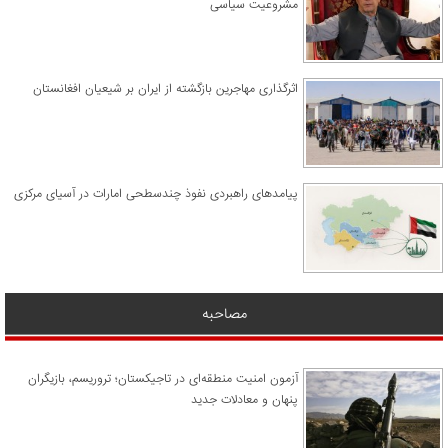
مشروعیت سیاسی
اثرگذاری مهاجرین بازگشته از ایران بر شیعیان افغانستان
پیامدهای راهبردی نفوذ چندسطحی امارات در آسیای مرکزی
مصاحبه
آزمون امنیت منطقه‌ای در تاجیکستان؛ تروریسم، بازیگران
پنهان و معادلات جدید