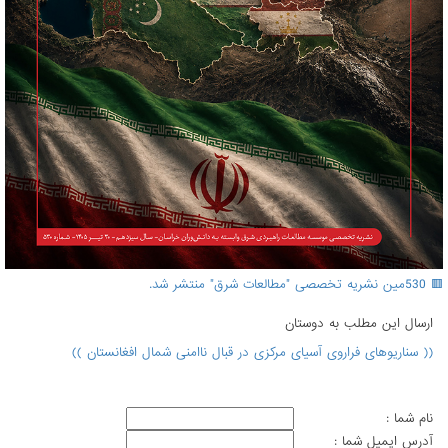
🟥 530مین نشریه تخصصی "مطالعات شرق" منتشر شد.
ارسال اين مطلب به دوستان
(( سناریوهای فراروی آسیای مرکزی در قبال ناامنی شمال افغانستان ))
نام شما :
آدرس ايميل شما :