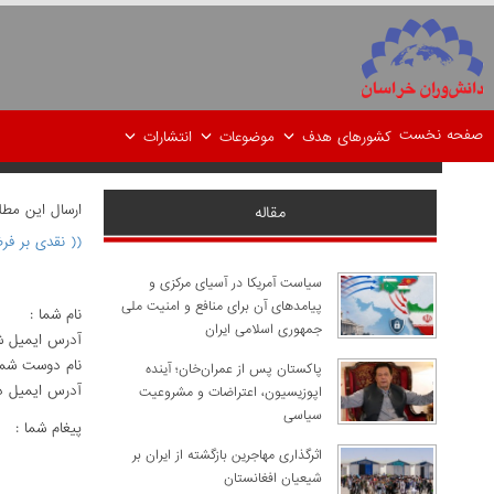
صفحه نخست
کشورهای هدف
موضوعات
انتشارات
ارسال اين مط
مقاله
(( نقدی بر فر
سیاست آمریکا در آسیای مرکزی و
پیامدهای آن برای منافع و امنیت ملی
نام شما :
جمهوری اسلامی ایران
آدرس ايميل ش
نام دوست شما
پاکستان پس از عمران‌خان؛ آینده
آدرس ايميل د
اپوزیسیون، اعتراضات و مشروعیت
سیاسی
پيغام شما :
اثرگذاری مهاجرین بازگشته از ایران بر
شیعیان افغانستان