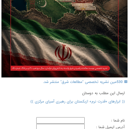
🟥 530مین نشریه تخصصی "مطالعات شرق" منتشر شد.
ارسال اين مطلب به دوستان
(( ابزارهای «قدرت نرم» ازبکستان برای رهبری آسیای مرکزی ))
نام شما :
آدرس ايميل شما :