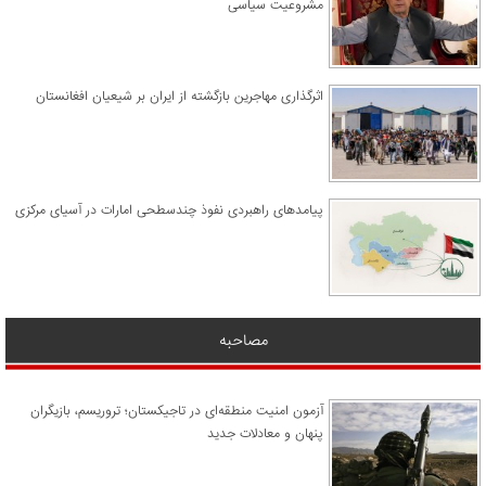
مشروعیت سیاسی
اثرگذاری مهاجرین بازگشته از ایران بر شیعیان افغانستان
پیامدهای راهبردی نفوذ چندسطحی امارات در آسیای مرکزی
مصاحبه
آزمون امنیت منطقه‌ای در تاجیکستان؛ تروریسم، بازیگران
پنهان و معادلات جدید