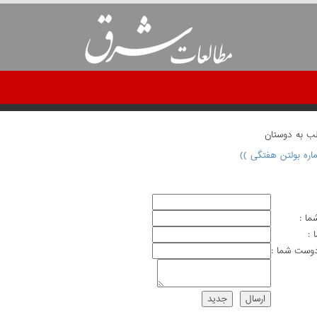
لب به دوستان
ما :
 :
وست شما :
ارسال
جديد