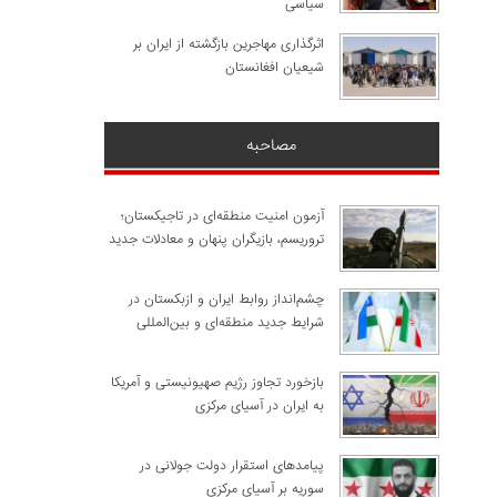
سیاسی
اثرگذاری مهاجرین بازگشته از ایران بر
شیعیان افغانستان
مصاحبه
آزمون امنیت منطقه‌ای در تاجیکستان؛
تروریسم، بازیگران پنهان و معادلات جدید
چشم‌انداز روابط ایران و ازبکستان در
شرایط جدید منطقه‌ای و بین‌المللی
​بازخورد تجاوز رژیم صهیونیستی و آمریکا
به ایران در آسیای مرکزی
پیامدهای استقرار دولت جولانی در
سوریه بر آسیای مرکزی