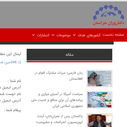
صفحه نخست
کشورهای هدف
موضوعات
انتشارات
ارسال اين مط
مقاله
(( 346مین شماره بولتن هفتگی ))
زبان فارسی؛ میراث مشترک اقوام در
افغانستان
نام شما :
آدرس ايميل ش
نام دوست شما
سیاست آمریکا در آسیای مرکزی و
پیامدهای آن برای منافع و امنیت ملی
آدرس ايميل د
جمهوری اسلامی ایران
پيغام شما :
پاکستان پس از عمران‌خان؛ آینده
اپوزیسیون، اعتراضات و مشروعیت