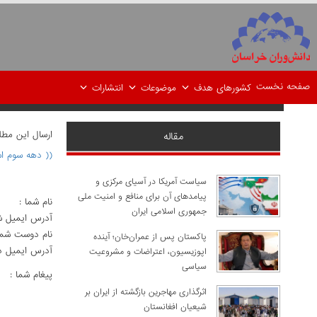
صفحه نخست
کشورهای هدف
موضوعات
انتشارات
ارسال اين مط
مقاله
(( دهه سوم ا
سیاست آمریکا در آسیای مرکزی و
پیامدهای آن برای منافع و امنیت ملی
نام شما :
جمهوری اسلامی ایران
آدرس ايميل ش
نام دوست شما
پاکستان پس از عمران‌خان؛ آینده
آدرس ايميل د
اپوزیسیون، اعتراضات و مشروعیت
سیاسی
پيغام شما :
اثرگذاری مهاجرین بازگشته از ایران بر
شیعیان افغانستان